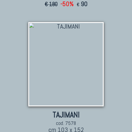
-50%
90
€ 180
€
TAJIMANI
cod. 7578
cm 103 x 152