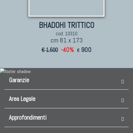
BHADOHI TRITTICO
cod. 10310
cm 81 x 173
-40%
900
€ 1.500
€
Garanzie
Area Legale
Approfondimenti