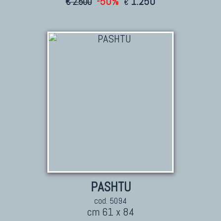
-50%
1.250
€ 2.500
€
PASHTU
cod. 5094
cm 61 x 84