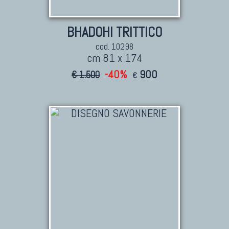
BHADOHI TRITTICO
cod. 10298
cm 81 x 174
-40%
900
€ 1.500
€