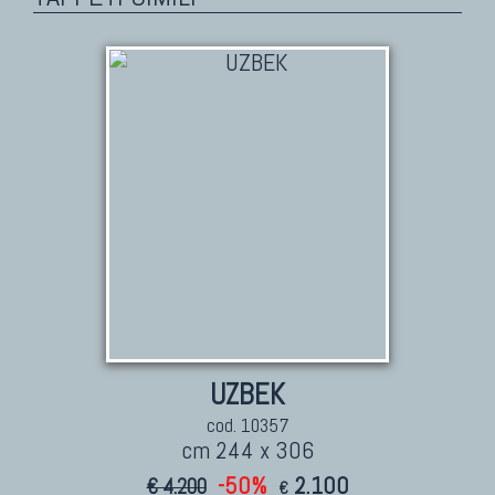
UZBEK
cod. 10357
cm 244 x 306
-50%
2.100
€ 4.200
€