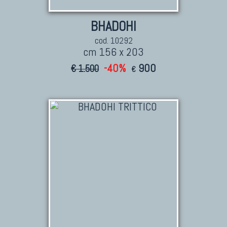
BHADOHI
cod. 10292
cm 156 x 203
-40%
900
€ 1.500
€