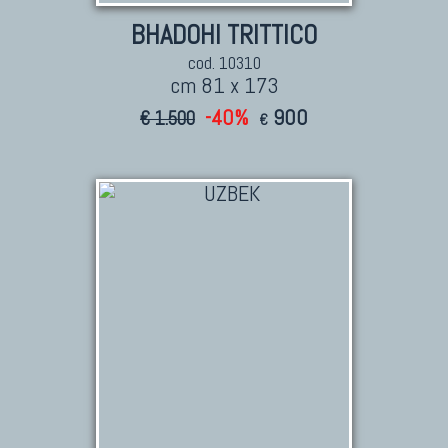
BHADOHI TRITTICO
cod. 10310
cm 81 x 173
-40%
900
€ 1.500
€