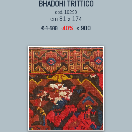
BHADOHI TRITTICO
cod. 10298
cm 81 x 174
-40%
900
€ 1.500
€