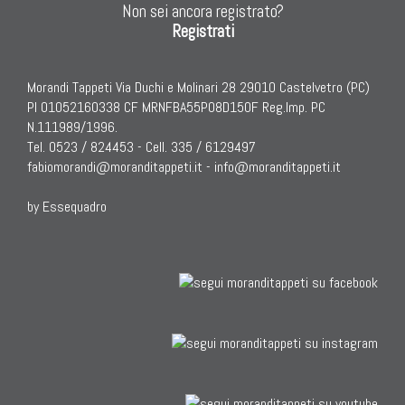
Non sei ancora registrato?
Registrati
Morandi Tappeti Via Duchi e Molinari 28 29010 Castelvetro (PC)
PI 01052160338 CF MRNFBA55P08D150F Reg.Imp. PC
N.111989/1996.
Tel. 0523 / 824453 - Cell. 335 / 6129497
fabiomorandi@moranditappeti.it
-
info@moranditappeti.it
by Essequadro