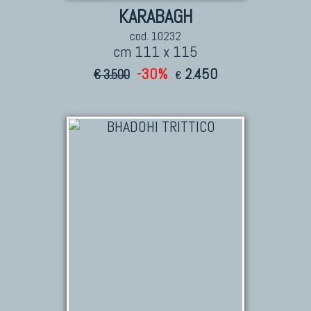
KARABAGH
cod. 10232
cm 111 x 115
-30%
2.450
€ 3.500
€