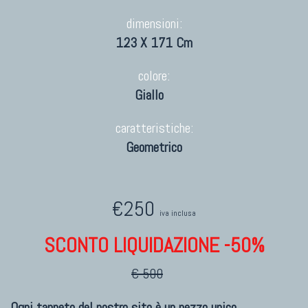
dimensioni:
123 X 171 Cm
colore:
Giallo
caratteristiche:
Geometrico
€250
iva inclusa
SCONTO LIQUIDAZIONE -50%
€ 500
Ogni tappeto del nostro sito è un pezzo unico.