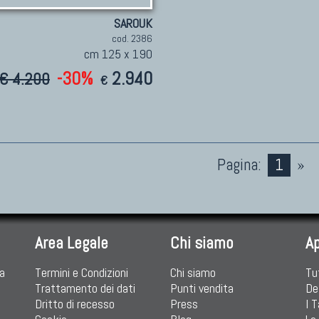
SAROUK
cod. 2386
cm 125 x 190
-30%
2.940
€ 4.200
€
Pagina:
1
»
Area Legale
Chi siamo
A
ia
Termini e Condizioni
Chi siamo
Tu
Trattamento dei dati
Punti vendita
De
Dritto di recesso
Press
I 