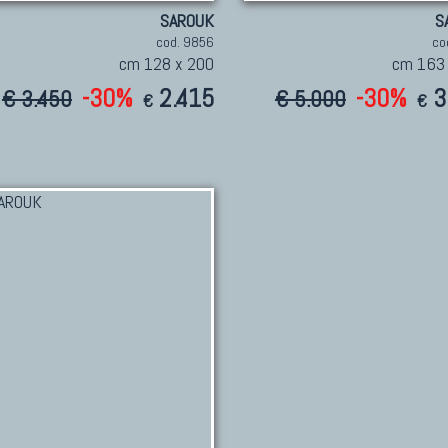
SAROUK
S
cod. 9856
co
cm 128 x 200
cm 163
-30%
2.415
-30%
3
€ 3.450
€ 5.000
€
€