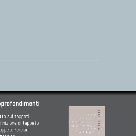
pprofondimenti
tto sui tappeti
finizione di tappeto
Tappeti Persiani