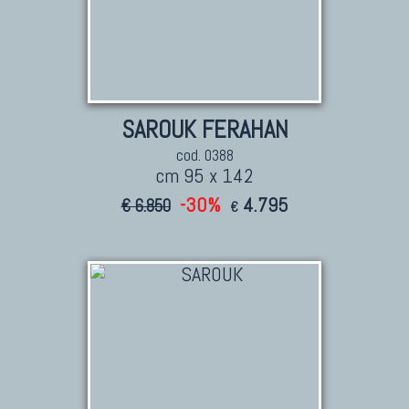
SAROUK FERAHAN
cod. 0388
cm 95 x 142
-30%
4.795
€ 6.850
€