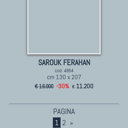
SAROUK FERAHAN
cod. 4884
cm 130 x 207
-30%
11.200
€ 16.000
€
1
2
»