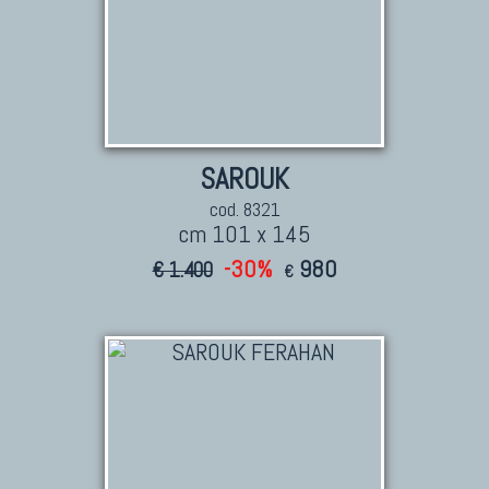
SAROUK
cod. 8321
cm 101 x 145
-30%
980
€ 1.400
€