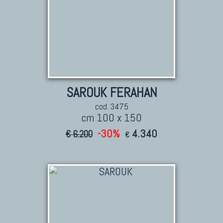
SAROUK FERAHAN
cod. 3475
cm 100 x 150
-30%
4.340
€ 6.200
€