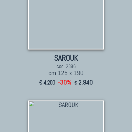
SAROUK
cod. 2386
cm 125 x 190
-30%
2.940
€ 4.200
€