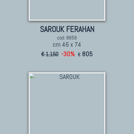
SAROUK FERAHAN
cod. 8656
cm 46 x 74
-30%
805
€ 1.150
€