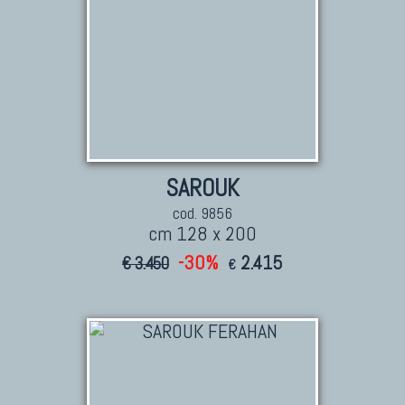
SAROUK
cod. 9856
cm 128 x 200
-30%
2.415
€ 3.450
€