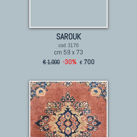
SAROUK
cod. 3170
cm 59 x 73
-30%
700
€ 1.000
€