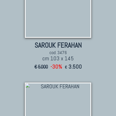
SAROUK FERAHAN
cod. 3476
cm 103 x 145
-30%
3.500
€ 5.000
€