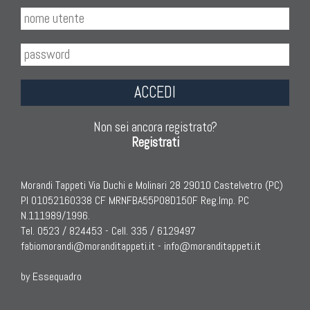
ACCEDI
Non sei ancora registrato?
Registrati
Morandi Tappeti Via Duchi e Molinari 28 29010 Castelvetro (PC)
PI 01052160338 CF MRNFBA55P08D150F Reg.Imp. PC
N.111989/1996.
Tel. 0523 / 824453 - Cell. 335 / 6129497
fabiomorandi@moranditappeti.it
-
info@moranditappeti.it
by Essequadro