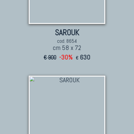
SAROUK
cod. 8654
cm 58 x 72
-30%
630
€ 900
€