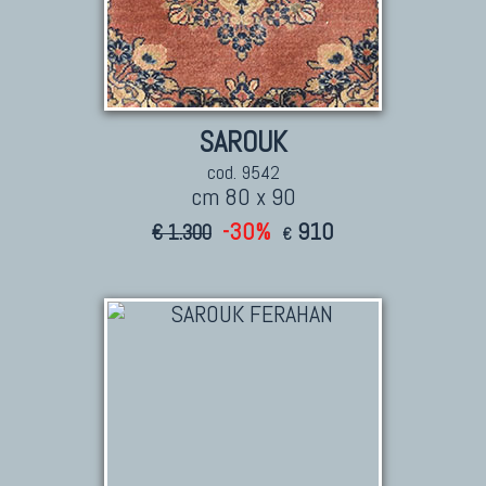
SAROUK
cod. 9542
cm 80 x 90
-30%
910
€ 1.300
€