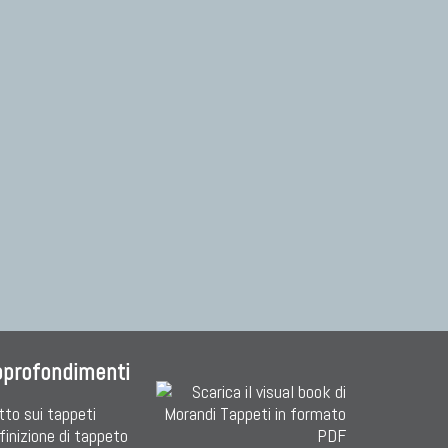
pprofondimenti
tto sui tappeti
finizione di tappeto