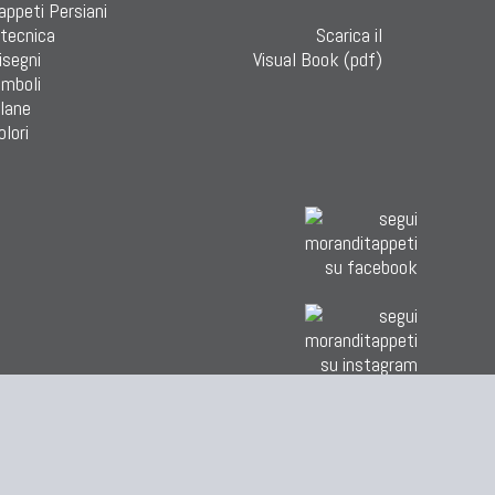
Tappeti Persiani
 tecnica
Scarica il
isegni
Visual Book (pdf)
imboli
 lane
olori