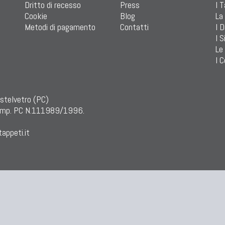
Dritto di recesso
Press
I 
Cookie
Blog
La
Metodi di pagamento
Contatti
I D
I S
Le
I C
astelvetro (PC)
mp. PC N.111989/1996.
appeti.it