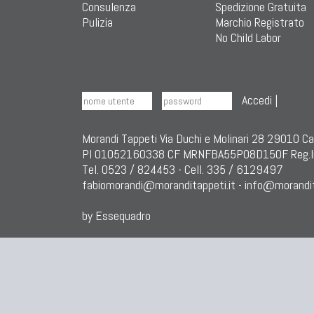
Consulenza
Spedizione Gratuita
Pulizia
Marchio Registrato
No Child Labor
Accedi
|
Morandi Tappeti Via Duchi e Molinari 28 29010 C
PI 01052160338 CF MRNFBA55P08D150F Reg.I
Tel. 0523 / 824453 - Cell. 335 / 6129497
fabiomorandi@moranditappeti.it
-
info@morandit
by Essequadro