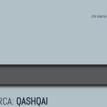
chi siamo
i
RCA:
QASHQAI