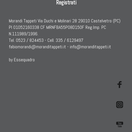
Registrati
Morandi Tappeti Via Duchi e Molinari 28 29010 Castelvetro (PC)
PI 01052160338 CF MRNFBA55P08D150F Reg.Imp. PC
N.111989/1996.
Tel. 0523 / 824453 - Cell. 335 / 6129497
fabiomorandi@moranditappeti.it
-
info@moranditappeti.it
by Essequadro