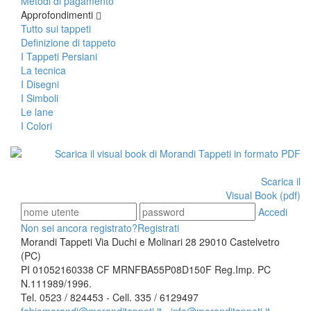
Metodi di pagamento
Approfondimenti
Tutto sui tappeti
Definizione di tappeto
I Tappeti Persiani
La tecnica
I Disegni
I Simboli
Le lane
I Colori
Scarica il
Visual Book (pdf)
Accedi
Non sei ancora registrato?
Registrati
Morandi Tappeti Via Duchi e Molinari 28 29010 Castelvetro
(PC)
PI 01052160338 CF MRNFBA55P08D150F Reg.Imp. PC
N.111989/1996.
Tel. 0523 / 824453 - Cell. 335 / 6129497
fabiomorandi@moranditappeti.it
-
info@moranditappeti.it