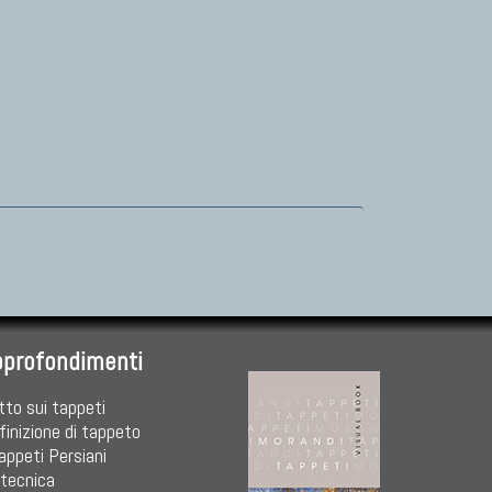
pprofondimenti
tto sui tappeti
finizione di tappeto
Tappeti Persiani
 tecnica