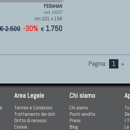
FERAHAN
cod. 10227
cm 101 x 158
-30%
1.750
€ 2.500
€
Pagina:
1
»
Area Legale
Chi siamo
A
ia
Termini e Condizioni
Chi siamo
Tu
Trattamento dei dati
Punti vendita
De
Dritto di recesso
Press
I 
Cookie
Blog
La