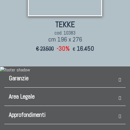
TEKKE
cod. 10383
cm 196 x 276
-30%
16.450
€ 23.500
€
Garanzie
Area Legale
Approfondimenti