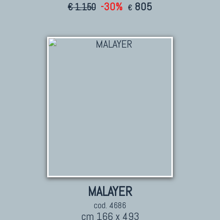
-30%
805
€ 1.150
€
MALAYER
cod. 4686
cm 166 x 493