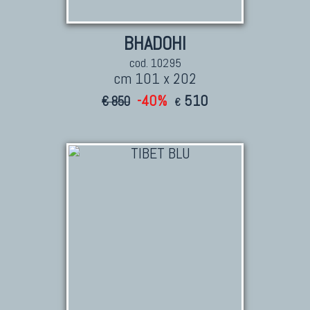
BHADOHI
cod. 10295
cm 101 x 202
-40%
510
€ 850
€