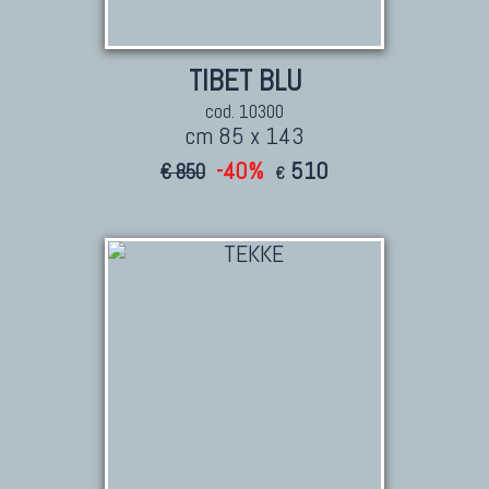
TIBET BLU
cod. 10300
cm 85 x 143
-40%
510
€ 850
€