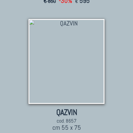
-30%
595
€ 850
€
QAZVIN
cod. 8657
cm 55 x 75