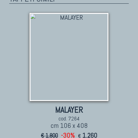
MALAYER
cod. 7264
cm 106 x 408
-30%
1.260
€ 1.800
€