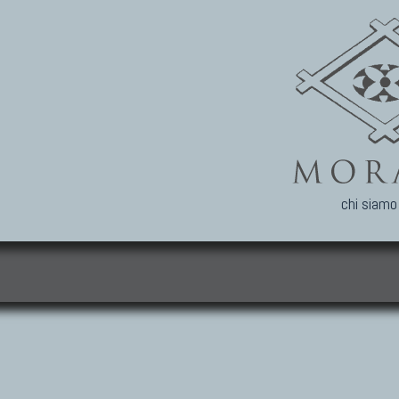
chi siamo
i