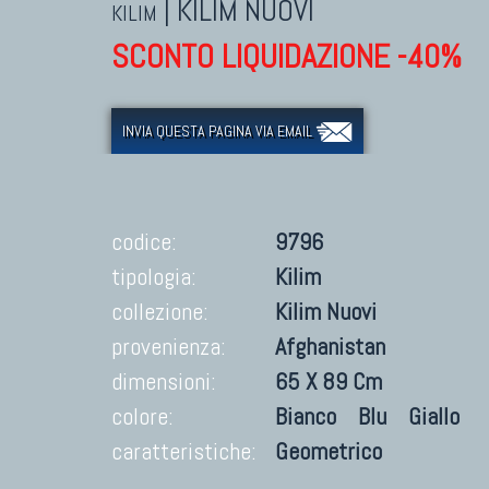
|
KILIM NUOVI
KILIM
SCONTO LIQUIDAZIONE -40%
INVIA QUESTA PAGINA VIA EMAIL
codice:
9796
tipologia:
Kilim
collezione:
Kilim Nuovi
provenienza:
Afghanistan
dimensioni:
65 X 89 Cm
colore:
Bianco
Blu
Giallo
caratteristiche:
Geometrico