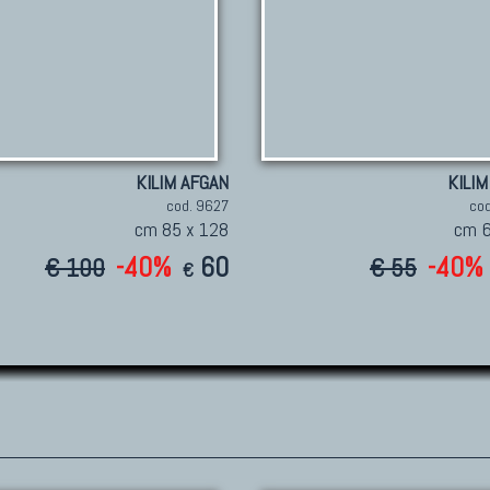
KILIM AFGAN
KILIM
cod. 9627
co
cm 85 x 128
cm 6
-40%
60
-40%
€ 100
€ 55
€