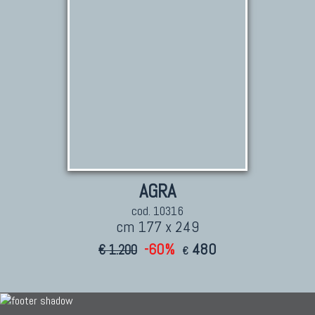
AGRA
cod. 10316
cm 177 x 249
-60%
480
€ 1.200
€