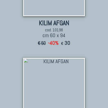
KILIM AFGAN
cod. 10198
cm 60 x 94
-40%
30
€ 50
€