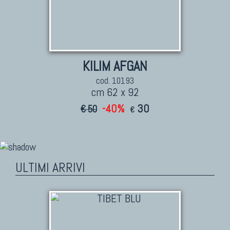
KILIM AFGAN
cod. 10193
cm 62 x 92
-40%
30
€ 50
€
ULTIMI ARRIVI