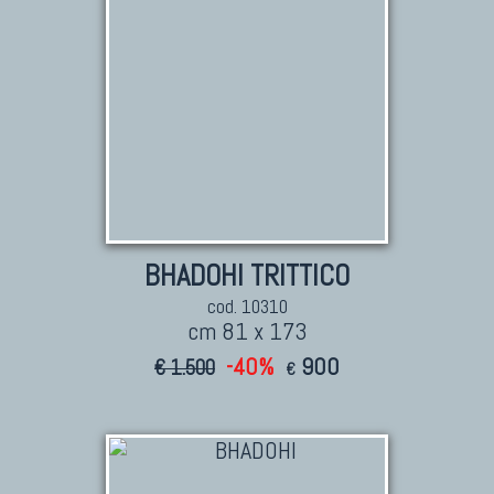
BHADOHI TRITTICO
cod. 10310
cm 81 x 173
-40%
900
€ 1.500
€