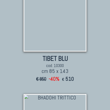
TIBET BLU
cod. 10300
cm 85 x 143
-40%
510
€ 850
€