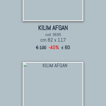
KILIM AFGAN
cod. 9695
cm 82 x 117
-40%
60
€ 100
€