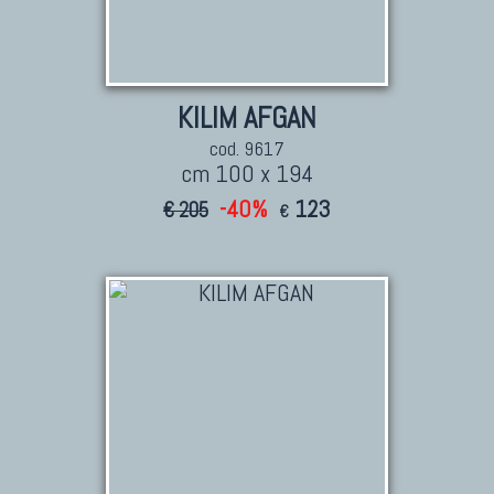
KILIM AFGAN
cod. 9617
cm 100 x 194
-40%
123
€ 205
€