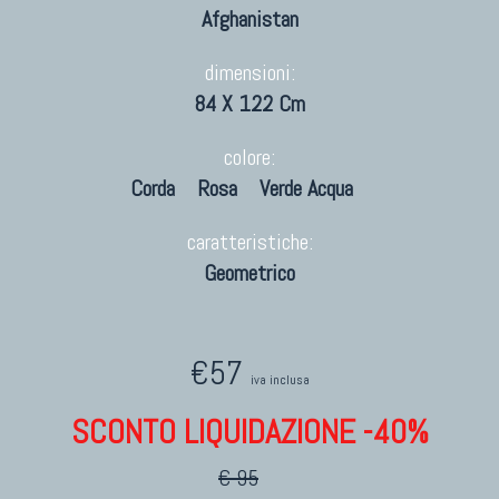
Afghanistan
dimensioni:
84 X 122 Cm
colore:
Corda
Rosa
Verde Acqua
caratteristiche:
Geometrico
€57
iva inclusa
SCONTO LIQUIDAZIONE -40%
€ 95