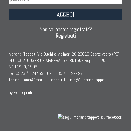
ACCEDI
Non sei ancora registrato?
Registrati
Morandi Tappeti Via Duchi e Molinari 28 29010 Castelvetro (PC)
PI 01052160338 CF MRNFBA55P08D150F Reg.Imp. PC
N.111989/1996.
Tel. 0523 / 824453 - Cell. 335 / 6129497
fabiomorandi@moranditappeti.it
-
info@moranditappeti.it
by Essequadro