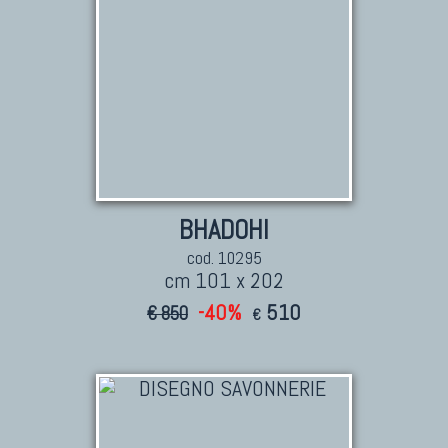
BHADOHI
cod. 10295
cm 101 x 202
-40%
510
€ 850
€