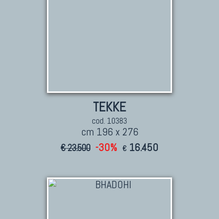
TEKKE
cod. 10383
cm 196 x 276
-30%
16.450
€ 23.500
€