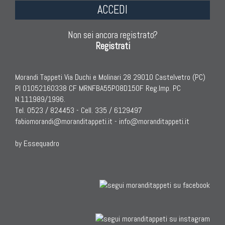
ACCEDI
Non sei ancora registrato?
Registrati
Morandi Tappeti Via Duchi e Molinari 28 29010 Castelvetro (PC)
PI 01052160338 CF MRNFBA55P08D150F Reg.Imp. PC
N.111989/1996.
Tel. 0523 / 824453 - Cell. 335 / 6129497
fabiomorandi@moranditappeti.it
-
info@moranditappeti.it
by Essequadro