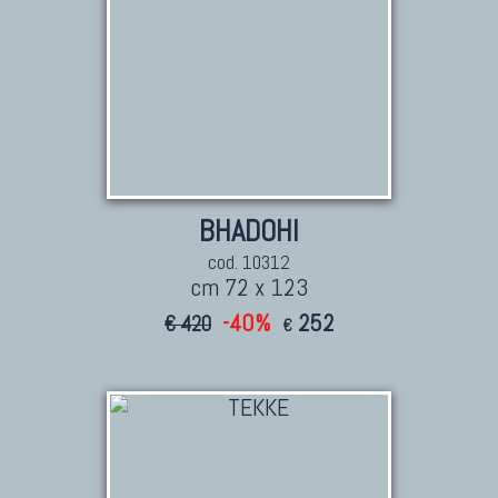
BHADOHI
cod. 10312
cm 72 x 123
-40%
252
€ 420
€