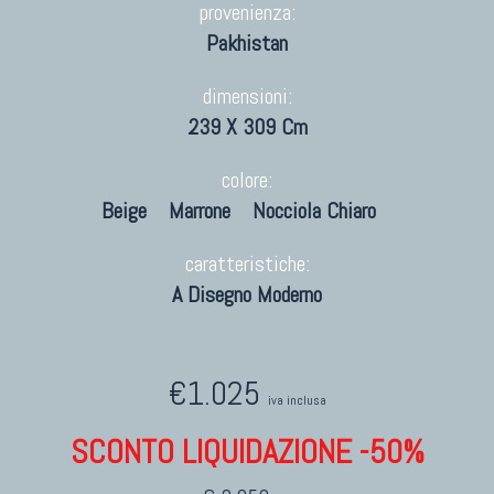
provenienza:
Pakhistan
dimensioni:
239 X 309 Cm
colore:
Beige
Marrone
Nocciola Chiaro
caratteristiche:
A Disegno Moderno
€1.025
iva inclusa
SCONTO LIQUIDAZIONE -50%