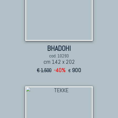
BHADOHI
cod. 10293
cm 142 x 202
-40%
900
€ 1.500
€