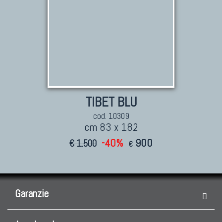
TIBET BLU
cod. 10309
cm 83 x 182
-40%
900
€ 1.500
€
Garanzie