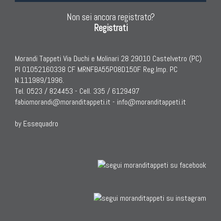
Non sei ancora registrato?
Registrati
Morandi Tappeti Via Duchi e Molinari 28 29010 Castelvetro (PC)
PI 01052160338 CF MRNFBA55P08D150F Reg.Imp. PC
N.111989/1996.
Tel. 0523 / 824453 - Cell. 335 / 6129497
fabiomorandi@moranditappeti.it
-
info@moranditappeti.it
by Essequadro