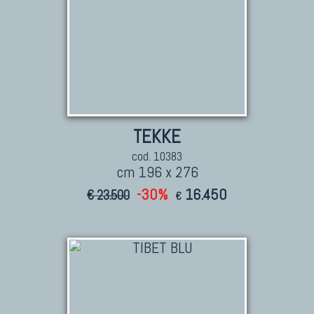
TEKKE
cod. 10383
cm 196 x 276
-30%
16.450
€ 23.500
€