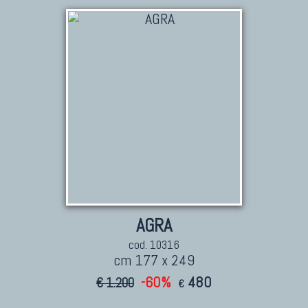
AGRA
cod. 10316
cm 177 x 249
-60%
480
€ 1.200
€