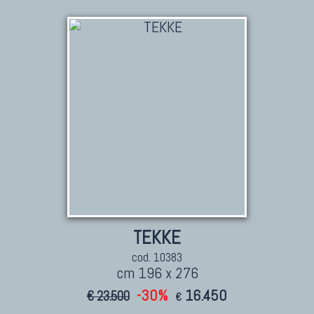
TEKKE
cod. 10383
cm 196 x 276
-30%
16.450
€ 23.500
€