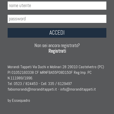
ACCEDI
Non sei ancora registrato?
Registrati
Morandi Tappeti Via Duchi e Molinari 28 29010 Castelvetro (PC)
PI 01052160338 CF MRNFBA55P08D150F Reg.Imp. PC
N.111989/1996.
Tel. 0523 / 824453 - Cell. 335 / 6129497
fabiomorandi@moranditappeti.it
-
info@moranditappeti.it
by Essequadro