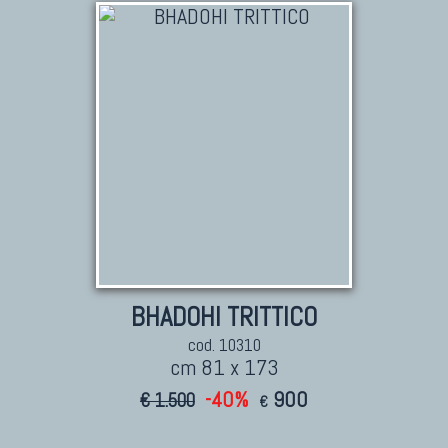
BHADOHI TRITTICO
cod. 10310
cm 81 x 173
-40%
900
€ 1.500
€