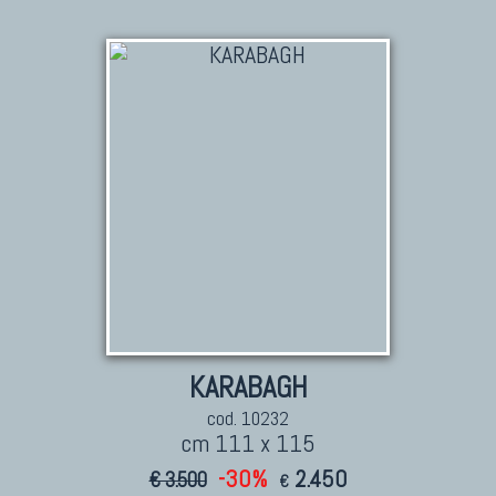
KARABAGH
cod. 10232
cm 111 x 115
-30%
2.450
€ 3.500
€