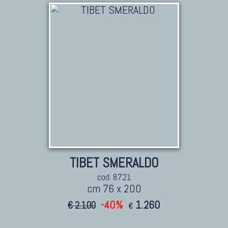
TIBET SMERALDO
cod. 8721
cm 76 x 200
-40%
1.260
€ 2.100
€