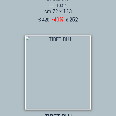
cod. 10312
cm 72 x 123
-40%
252
€ 420
€