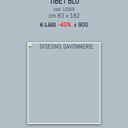
TIBET BLU
cod. 10309
cm 83 x 182
-40%
900
€ 1.500
€