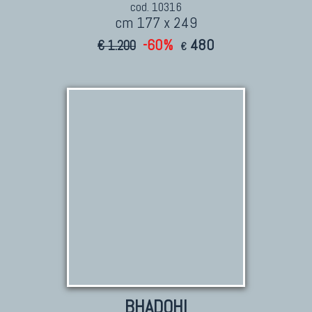
cod. 10316
cm 177 x 249
-60%
480
€ 1.200
€
BHADOHI