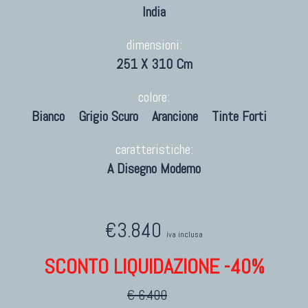
India
dimensioni:
251 X 310 Cm
colore:
Bianco
Grigio Scuro
Arancione
Tinte Forti
caratteristiche:
A Disegno Moderno
€3.840
iva inclusa
SCONTO LIQUIDAZIONE -40%
€ 6.400