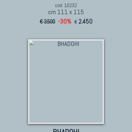
cod. 10232
cm 111 x 115
-30%
2.450
€ 3.500
€