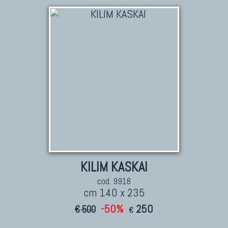
KILIM KASKAI
cod. 9918
cm 140 x 235
-50%
250
€ 500
€