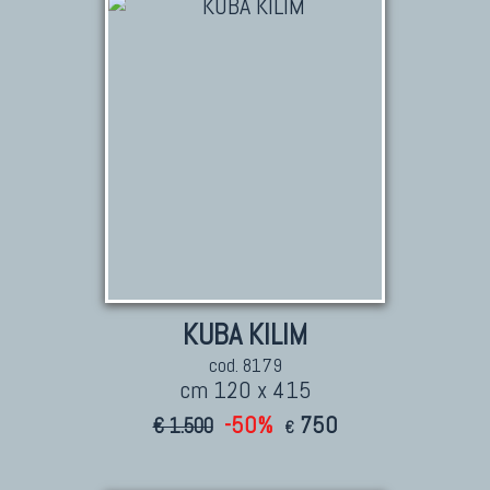
KUBA KILIM
cod. 8179
cm 120 x 415
-50%
750
€ 1.500
€