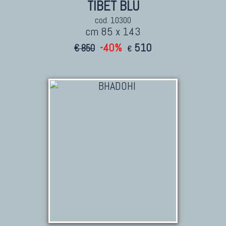
TIBET BLU
cod. 10300
cm 85 x 143
-40%
510
€ 850
€