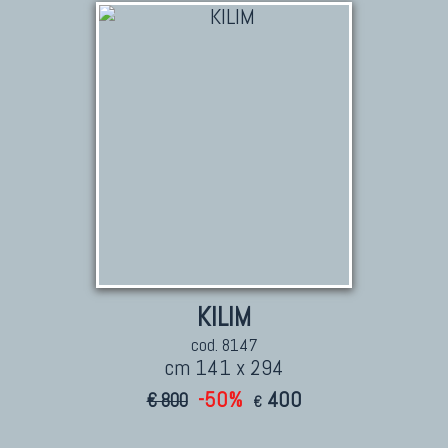
KILIM
cod. 8147
cm 141 x 294
-50%
400
€ 800
€