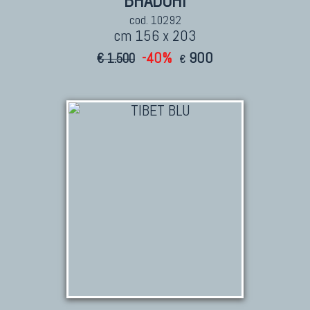
BHADOHI
cod. 10292
cm 156 x 203
-40%
900
€ 1.500
€