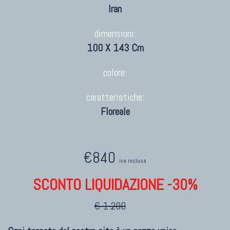
Iran
dimensioni:
100 X 143 Cm
colore:
caratteristiche:
Floreale
€840
iva inclusa
SCONTO LIQUIDAZIONE -30%
€ 1.200