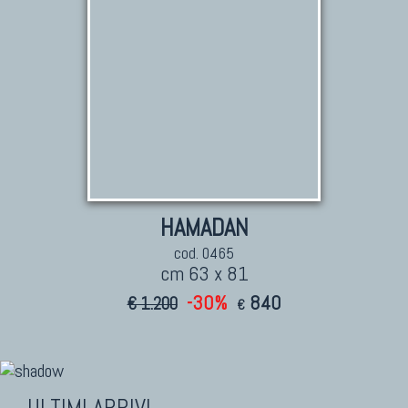
HAMADAN
cod. 0465
cm 63 x 81
-30%
840
€ 1.200
€
ULTIMI ARRIVI