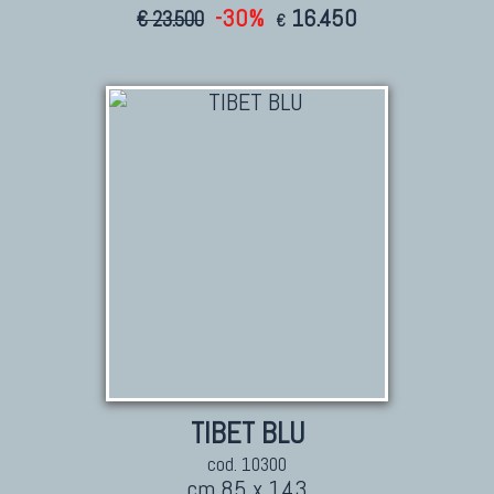
-30%
16.450
€ 23.500
€
TIBET BLU
cod. 10300
cm 85 x 143