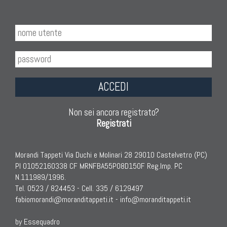
ACCEDI
Non sei ancora registrato?
Registrati
Morandi Tappeti Via Duchi e Molinari 28 29010 Castelvetro (PC)
PI 01052160338 CF MRNFBA55P08D150F Reg.Imp. PC
N.111989/1996.
Tel. 0523 / 824453 - Cell. 335 / 6129497
fabiomorandi@moranditappeti.it
-
info@moranditappeti.it
by Essequadro