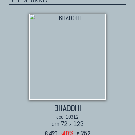
BHADOHI
cod. 10312
cm 72 x 123
-40%
252
€ 420
€