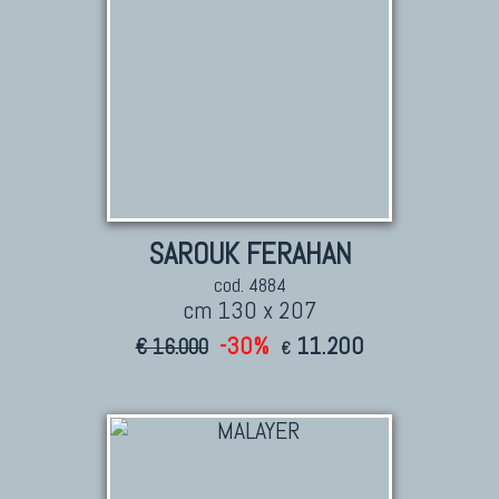
SAROUK FERAHAN
cod. 4884
cm 130 x 207
-30%
11.200
€ 16.000
€