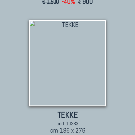
-40%
900
€ 1.500
€
TEKKE
cod. 10383
cm 196 x 276