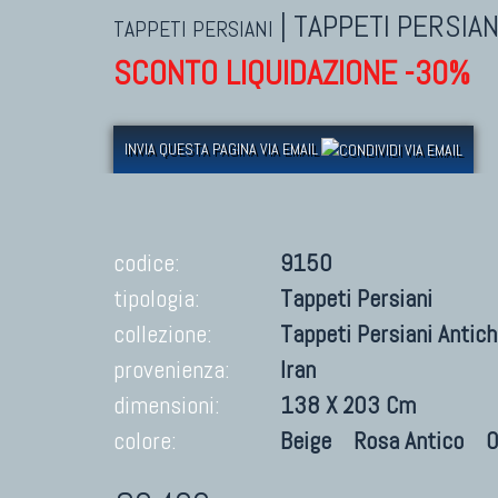
|
TAPPETI PERSIAN
TAPPETI PERSIANI
SCONTO LIQUIDAZIONE -30%
INVIA QUESTA PAGINA VIA EMAIL
codice:
9150
tipologia:
Tappeti Persiani
collezione:
Tappeti Persiani Antich
provenienza:
Iran
dimensioni:
138 X 203 Cm
colore:
Beige
Rosa Antico
O