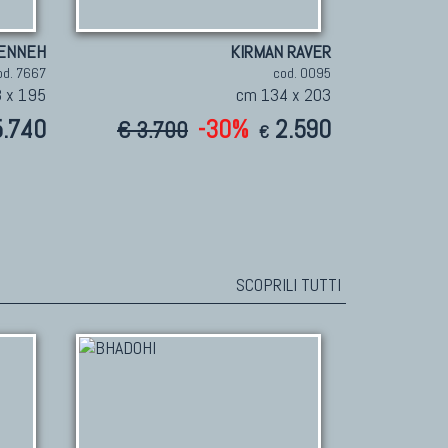
ENNEH
KIRMAN RAVER
od. 7667
cod. 0095
 x 195
cm 134 x 203
5.740
-30%
2.590
€ 3.700
€
SCOPRILI TUTTI