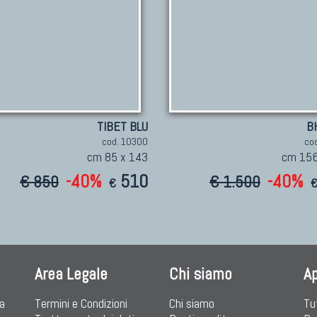
TIBET BLU
B
cod. 10300
co
cm 85 x 143
cm 156
-40%
510
-40%
€ 850
€ 1.500
€
Area Legale
Chi siamo
A
ia
Termini e Condizioni
Chi siamo
Tu