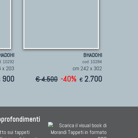
HADOHI
BHADOHI
d. 10292
cod. 10284
 x 203
cm 242 x 302
900
-40%
2.700
€ 4.500
€
€
pprofondimenti
tto sui tappeti