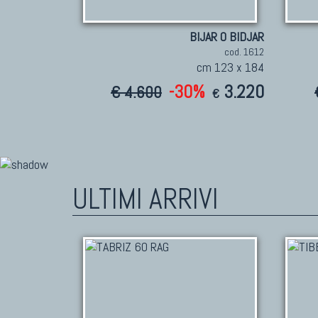
BIJAR O BIDJAR
cod. 1612
cm 123 x 184
-30%
3.220
€ 4.600
€
ULTIMI ARRIVI