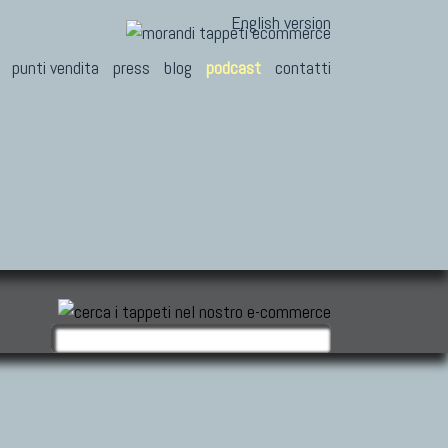
English version
punti vendita
press
blog
podcast
contatti