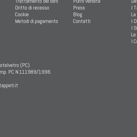
Trattamento dei dati
Punti vendita
De
Dritto di recesso
Press
I 
Cookie
Blog
La
Metodi di pagamento
Contatti
I D
I S
Le
I C
astelvetro (PC)
mp. PC N.111989/1996.
appeti.it