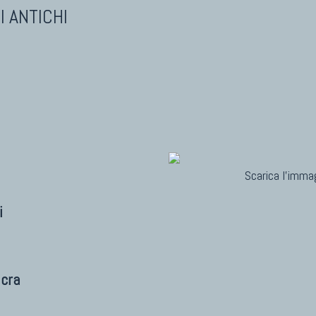
I ANTICHI
Scarica l'immag
i
cra