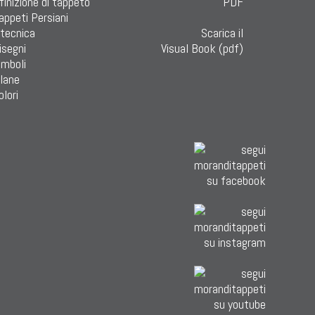
finizione di tappeto
Tappeti Persiani
 tecnica
Scarica il
isegni
Visual Book (pdf)
imboli
 lane
olori