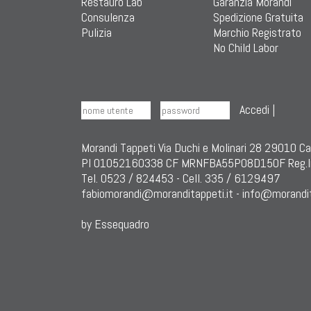
Restauro Lab
Garanzia Morandi
Consulenza
Spedizione Gratuita
Pulizia
Marchio Registrato
No Child Labor
Accedi
|
Morandi Tappeti Via Duchi e Molinari 28 29010 C
PI 01052160338 CF MRNFBA55P08D150F Reg.I
Tel. 0523 / 824453 - Cell. 335 / 6129497
fabiomorandi@moranditappeti.it
-
info@morandit
by Essequadro