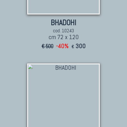
BHADOHI
cod. 10243
cm 72 x 120
-40%
300
€ 500
€