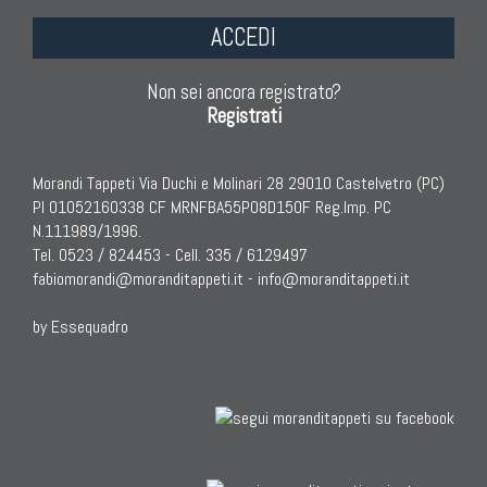
ACCEDI
Non sei ancora registrato?
Registrati
Morandi Tappeti Via Duchi e Molinari 28 29010 Castelvetro (PC)
PI 01052160338 CF MRNFBA55P08D150F Reg.Imp. PC
N.111989/1996.
Tel. 0523 / 824453 - Cell. 335 / 6129497
fabiomorandi@moranditappeti.it
-
info@moranditappeti.it
by Essequadro