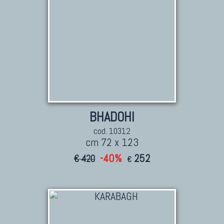
BHADOHI
cod. 10312
cm 72 x 123
-40%
252
€ 420
€