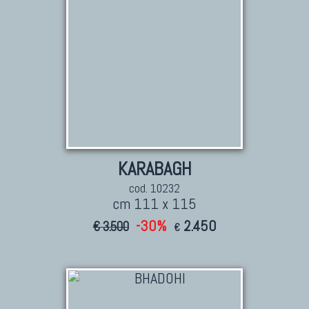
KARABAGH
cod. 10232
cm 111 x 115
-30%
2.450
€ 3.500
€