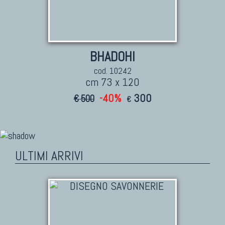
BHADOHI
cod. 10242
cm 73 x 120
-40%
300
€ 500
€
ULTIMI ARRIVI