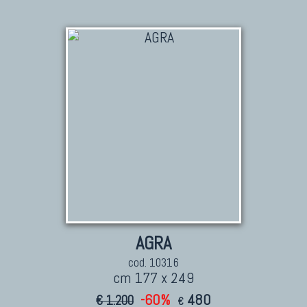
AGRA
cod. 10316
cm 177 x 249
-60%
480
€ 1.200
€