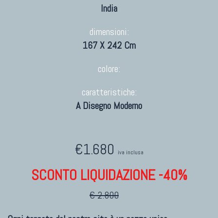
India
dimensioni:
167 X 242 Cm
colore:
caratteristiche:
A Disegno Moderno
€1.680
iva inclusa
SCONTO LIQUIDAZIONE -40%
€ 2.800