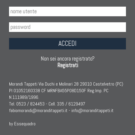
ACCEDI
Non sei ancora registrato?
Registrati
Morandi Tappeti Via Duchi e Molinari 28 29010 Castelvetro (PC)
PI 01052160338 CF MRNFBA55P08D150F Reg.Imp. PC
N.111989/1996.
Tel. 0523 / 824453 - Cell. 335 / 6129497
fabiomorandi@moranditappeti.it
-
info@moranditappeti.it
by Essequadro