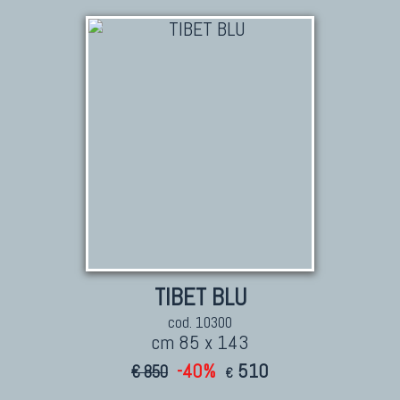
TIBET BLU
cod. 10300
cm 85 x 143
-40%
510
€ 850
€