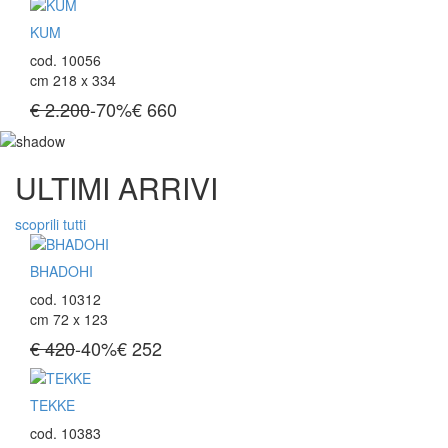
KUM
cod. 10056
cm 218 x 334
€ 2.200
-70%
€
660
ULTIMI ARRIVI
scoprili tutti
BHADOHI
cod. 10312
cm 72 x 123
€ 420
-40%
€
252
TEKKE
cod. 10383