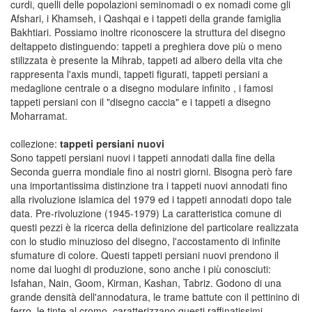
curdi, quelli delle popolazioni seminomadi o ex nomadi come gli
Afshari, i Khamseh, i Qashqai e i tappeti della grande famiglia
Bakhtiari. Possiamo inoltre riconoscere la struttura del disegno
deltappeto distinguendo: tappeti a preghiera dove più o meno
stilizzata è presente la Mihrab, tappeti ad albero della vita che
rappresenta l'axis mundi, tappeti figurati, tappeti persiani a
medaglione centrale o a disegno modulare infinito , i famosi
tappeti persiani con il "disegno caccia" e i tappeti a disegno
Moharramat.
collezione:
tappeti persiani nuovi
Sono tappeti persiani nuovi i tappeti annodati dalla fine della
Seconda guerra mondiale fino ai nostri giorni. Bisogna però fare
una importantissima distinzione tra i tappeti nuovi annodati fino
alla rivoluzione islamica del 1979 ed i tappeti annodati dopo tale
data. Pre-rivoluzione (1945-1979) La caratteristica comune di
questi pezzi è la ricerca della definizione del particolare realizzata
con lo studio minuzioso del disegno, l'accostamento di infinite
sfumature di colore. Questi tappeti persiani nuovi prendono il
nome dai luoghi di produzione, sono anche i più conosciuti:
Isfahan, Nain, Goom, Kirman, Kashan, Tabriz. Godono di una
grande densità dell'annodatura, le trame battute con il pettinino di
ferro, le tinte al cromo, caratterizzano questi raffinatissimi