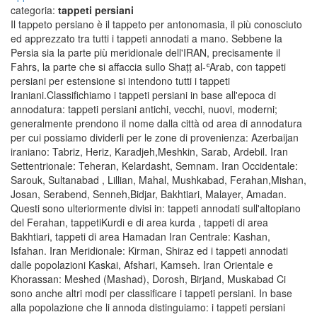
categoria:
tappeti persiani
Il tappeto persiano è il tappeto per antonomasia, il più conosciuto
ed apprezzato tra tutti i tappeti annodati a mano. Sebbene la
Persia sia la parte più meridionale dell'IRAN, precisamente il
Fahrs, la parte che si affaccia sullo Shaṭṭ al-ʿArab, con tappeti
persiani per estensione si intendono tutti i tappeti
Iraniani.Classifichiamo i tappeti persiani in base all'epoca di
annodatura: tappeti persiani antichi, vecchi, nuovi, moderni;
generalmente prendono il nome dalla città od area di annodatura
per cui possiamo dividerli per le zone di provenienza: Azerbaijan
iraniano: Tabriz, Heriz, Karadjeh,Meshkin, Sarab, Ardebil. Iran
Settentrionale: Teheran, Kelardasht, Semnam. Iran Occidentale:
Sarouk, Sultanabad , Lillian, Mahal, Mushkabad, Ferahan,Mishan,
Josan, Serabend, Senneh,Bidjar, Bakhtiari, Malayer, Amadan.
Questi sono ulteriormente divisi in: tappeti annodati sull'altopiano
del Ferahan, tappetiKurdi e di area kurda , tappeti di area
Bakhtiari, tappeti di area Hamadan Iran Centrale: Kashan,
Isfahan. Iran Meridionale: Kirman, Shiraz ed i tappeti annodati
dalle popolazioni Kaskai, Afshari, Kamseh. Iran Orientale e
Khorassan: Meshed (Mashad), Dorosh, Birjand, Muskabad Ci
sono anche altri modi per classificare i tappeti persiani. In base
alla popolazione che li annoda distinguiamo: i tappeti persiani