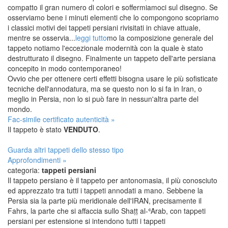
compatto il gran numero di colori e soffermiamoci sul disegno. Se
osserviamo bene i minuti elementi che lo compongono scopriamo
i classici motivi dei tappeti persiani rivisitati in chiave attuale,
mentre se osservia
...
leggi tutto
mo la composizione generale del
tappeto notiamo l'eccezionale modernità con la quale è stato
destrutturato il disegno. Finalmente un tappeto dell'arte persiana
concepito in modo contemporaneo!
Ovvio che per ottenere certi effetti bisogna usare le più sofisticate
tecniche dell'annodatura, ma se questo non lo si fa in Iran, o
meglio in Persia, non lo si può fare in nessun'altra parte del
mondo.
Fac-simile certificato autenticità »
Il tappeto è stato
VENDUTO
.
Guarda altri tappeti dello stesso tipo
Approfondimenti »
categoria:
tappeti persiani
Il tappeto persiano è il tappeto per antonomasia, il più conosciuto
ed apprezzato tra tutti i tappeti annodati a mano. Sebbene la
Persia sia la parte più meridionale dell'IRAN, precisamente il
Fahrs, la parte che si affaccia sullo Shaṭṭ al-ʿArab, con tappeti
persiani per estensione si intendono tutti i tappeti