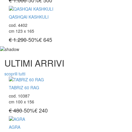
€ 1.000
-50%
€
500
QASHQAI KASHKULI
cod. 4402
cm 123 x 165
€ 1.290
-50%
€
645
ULTIMI ARRIVI
scoprili tutti
TABRIZ 60 RAG
cod. 10387
cm 100 x 156
€ 480
-50%
€
240
AGRA