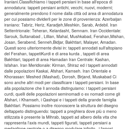
Iraniani.Classifichiamo i tappeti persiani in base all'epoca di
annodatura: tappeti persiani antichi, vecchi, nuovi, moderni;
generalmente prendono il nome dalla città od area di annodatura
per cui possiamo dividerli per le zone di provenienza: Azerbaijan
iraniano: Tabriz, Heriz, Karadjeh,Meshkin, Sarab, Ardebil. Iran
Settentrionale: Teheran, Kelardasht, Semnam. Iran Occidentale:
Sarouk, Sultanabad , Lillian, Mahal, Mushkabad, Ferahan,Mishan,
Josan, Serabend, Senneh,Bidjar, Bakhtiari, Malayer, Amadan.
Questi sono ulteriormente divisi in: tappeti annodati sull'altopiano
del Ferahan, tappetiKurdi e di area kurda , tappeti di area
Bakhtiari, tappeti di area Hamadan Iran Centrale: Kashan,
Isfahan. Iran Meridionale: Kirman, Shiraz ed i tappeti annodati
dalle popolazioni Kaskai, Afshari, Kamseh. Iran Orientale e
Khorassan: Meshed (Mashad), Dorosh, Birjand, Muskabad Ci
sono anche altri modi per classificare i tappeti persiani. In base
alla popolazione che li annoda distinguiamo: i tappeti persiani
curdi, quelli delle popolazioni seminomadi o ex nomadi come gli
Afshari, i Khamseh, i Qashqai e i tappeti della grande famiglia
Bakhtiari. Possiamo inoltre riconoscere la struttura del disegno
deltappeto distinguendo: tappeti a preghiera dove più o meno
stilizzata è presente la Mihrab, tappeti ad albero della vita che
rappresenta l'axis mundi, tappeti figurati, tappeti persiani a
medaglione centrale o a disegno modulare infinito , i famosi