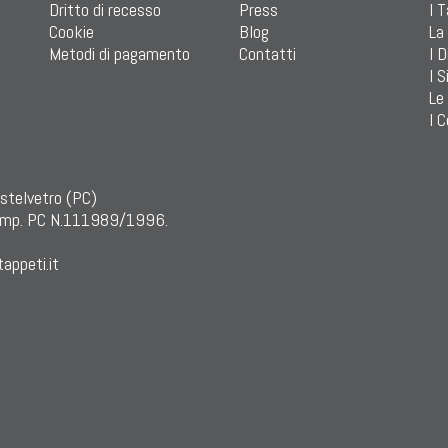
Dritto di recesso
Press
I 
Cookie
Blog
La
Metodi di pagamento
Contatti
I D
I S
Le
I C
astelvetro (PC)
mp. PC N.111989/1996.
appeti.it