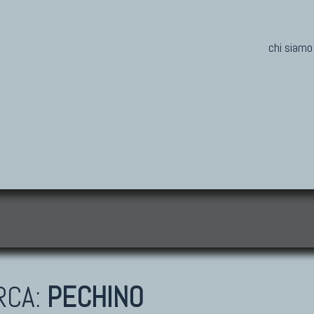
chi siamo
i
RCA:
PECHINO