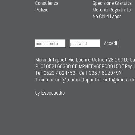
Consulenza
Spedizione Gratuita
Pulizia
Marchio Registrato
No Child Labor
Accedi
|
Morandi Tappeti Via Duchi e Molinari 28 29010 C
PI 01052160338 CF MRNFBA55P08D150F Reg.I
Tel. 0523 / 824453 - Cell. 335 / 6129497
fabiomorandi@moranditappeti.it
-
info@morandit
by Essequadro