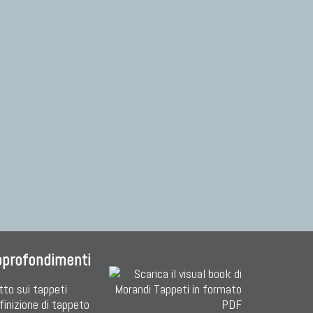
pprofondimenti
tto sui tappeti
finizione di tappeto