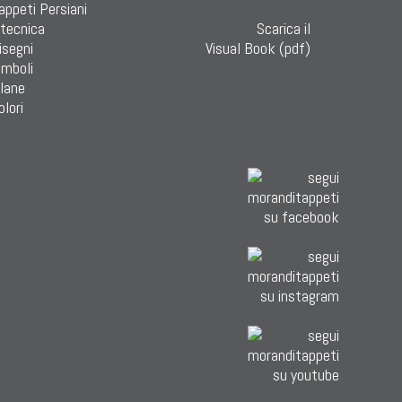
Tappeti Persiani
 tecnica
Scarica il
isegni
Visual Book (pdf)
imboli
 lane
olori