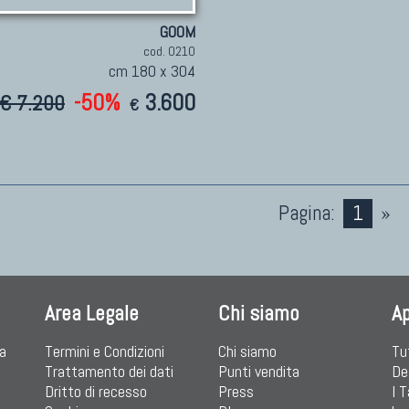
GOOM
cod. 0210
cm 180 x 304
-50%
3.600
€ 7.200
€
Pagina:
1
»
Area Legale
Chi siamo
A
ia
Termini e Condizioni
Chi siamo
Tu
Trattamento dei dati
Punti vendita
De
Dritto di recesso
Press
I 