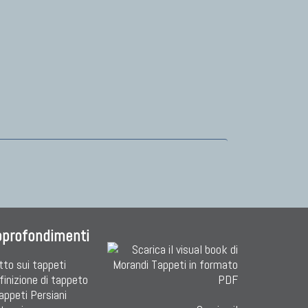
pprofondimenti
tto sui tappeti
finizione di tappeto
Tappeti Persiani