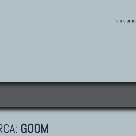
chi siamo
i
RCA:
GOOM