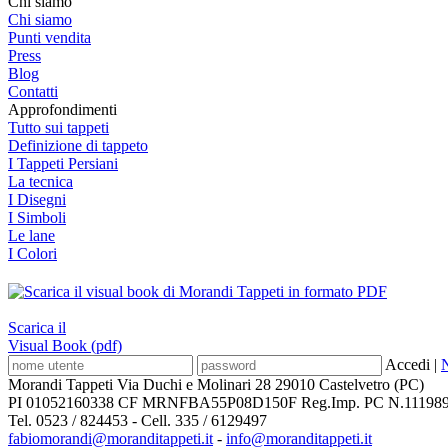
Chi siamo
Chi siamo
Punti vendita
Press
Blog
Contatti
Approfondimenti
Tutto sui tappeti
Definizione di tappeto
I Tappeti Persiani
La tecnica
I Disegni
I Simboli
Le lane
I Colori
Scarica il
Visual Book (pdf)
Accedi
|
N
Morandi Tappeti Via Duchi e Molinari 28 29010 Castelvetro (PC)
PI 01052160338 CF MRNFBA55P08D150F Reg.Imp. PC N.111989
Tel. 0523 / 824453 - Cell. 335 / 6129497
fabiomorandi@moranditappeti.it
-
info@moranditappeti.it