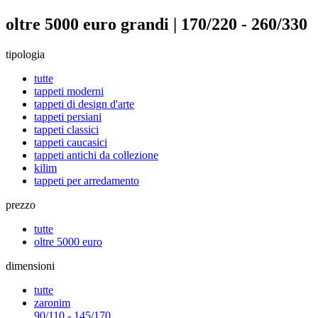
oltre 5000 euro grandi | 170/220 - 260/330
tipologia
tutte
tappeti moderni
tappeti di design d'arte
tappeti persiani
tappeti classici
tappeti caucasici
tappeti antichi da collezione
kilim
tappeti per arredamento
prezzo
tutte
oltre 5000 euro
dimensioni
tutte
zaronim
90/110 - 145/170