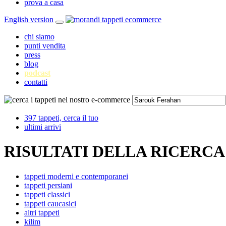
prova a casa
English version
chi siamo
punti vendita
press
blog
podcast
contatti
397 tappeti, cerca il tuo
ultimi arrivi
RISULTATI DELLA RICERCA
tappeti moderni e contemporanei
tappeti persiani
tappeti classici
tappeti caucasici
altri tappeti
kilim