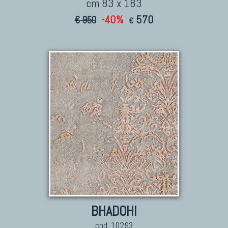
cm 83 x 183
-40%
570
€ 950
€
BHADOHI
cod. 10293