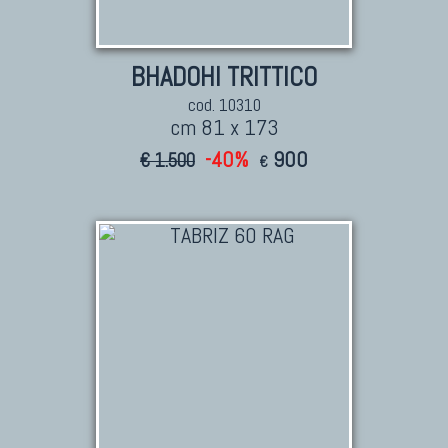
BHADOHI TRITTICO
cod. 10310
cm 81 x 173
-40%
900
€ 1.500
€