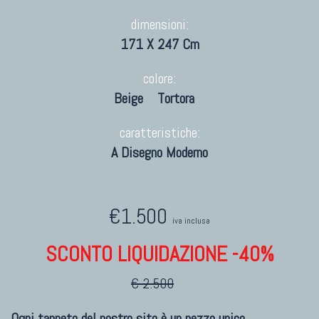
dimensioni:
171 X 247 Cm
colore:
Beige
Tortora
caratteristiche:
A Disegno Moderno
€1.500
iva inclusa
SCONTO LIQUIDAZIONE -40%
€ 2.500
Ogni tappeto del nostro sito è un pezzo unico.