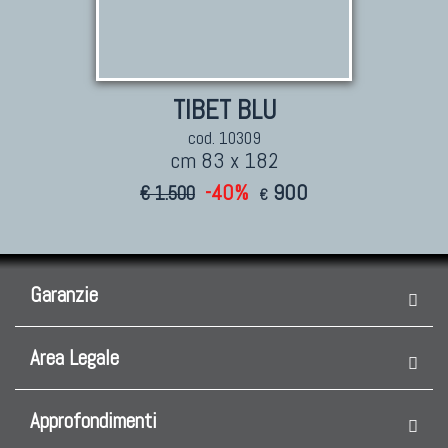
TIBET BLU
cod. 10309
cm 83 x 182
-40%
900
€ 1.500
€
Garanzie
Area Legale
Approfondimenti