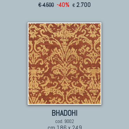
-40%
2.700
€ 4.500
€
BHADOHI
cod. 9002
cm 186 x 249