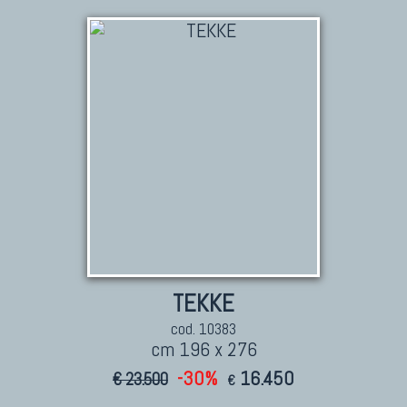
TEKKE
cod. 10383
cm 196 x 276
-30%
16.450
€ 23.500
€