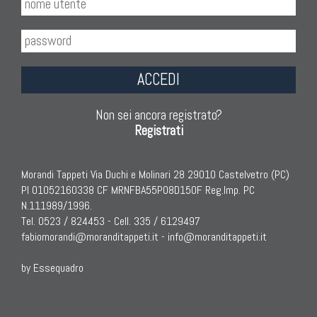
ACCEDI
Non sei ancora registrato?
Registrati
Morandi Tappeti Via Duchi e Molinari 28 29010 Castelvetro (PC)
PI 01052160338 CF MRNFBA55P08D150F Reg.Imp. PC
N.111989/1996.
Tel. 0523 / 824453 - Cell. 335 / 6129497
fabiomorandi@moranditappeti.it
-
info@moranditappeti.it
by Essequadro