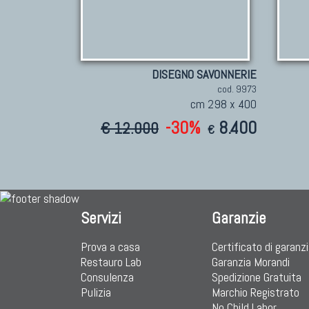
DISEGNO SAVONNERIE
cod. 9973
cm 298 x 400
-30%
8.400
€ 12.000
€
Servizi
Garanzie
Prova a casa
Certificato di garanz
Restauro Lab
Garanzia Morandi
Consulenza
Spedizione Gratuita
Pulizia
Marchio Registrato
No Child Labor