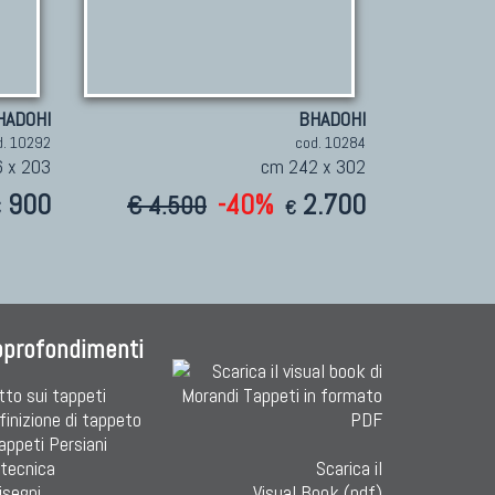
HADOHI
BHADOHI
d. 10292
cod. 10284
 x 203
cm 242 x 302
900
-40%
2.700
€ 4.500
€
€
pprofondimenti
tto sui tappeti
finizione di tappeto
Tappeti Persiani
 tecnica
Scarica il
isegni
Visual Book (pdf)