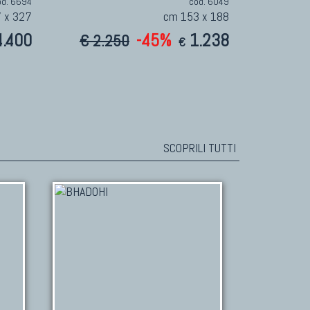
od. 6694
cod. 6049
 x 327
cm 153 x 188
4.400
-45%
1.238
€ 2.250
€
SCOPRILI TUTTI