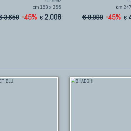
cod. 5992
c
cm 183 x 266
cm 247
-45%
2.008
-45%
€ 3.650
€ 8.000
€
€