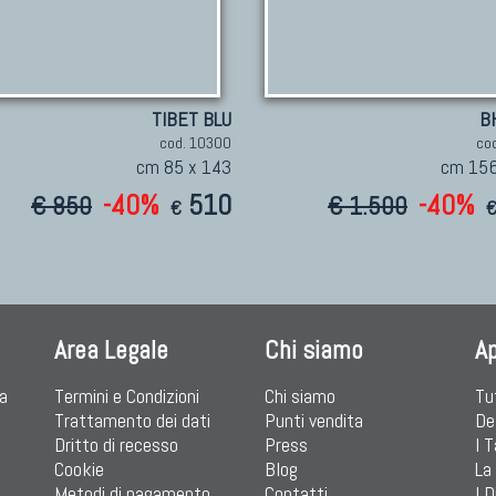
TIBET BLU
B
cod. 10300
co
cm 85 x 143
cm 156
-40%
510
-40%
€ 850
€ 1.500
€
Area Legale
Chi siamo
A
ia
Termini e Condizioni
Chi siamo
Tu
Trattamento dei dati
Punti vendita
De
Dritto di recesso
Press
I 
Cookie
Blog
La
Metodi di pagamento
Contatti
I D