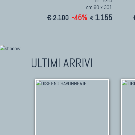
cod. 5350
cm 80 x 301
-45%
1.155
€ 2.100
€
ULTIMI ARRIVI