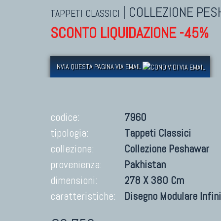
|
COLLEZIONE PE
TAPPETI CLASSICI
SCONTO LIQUIDAZIONE -45%
INVIA QUESTA PAGINA VIA EMAIL
codice:
7960
tipologia:
Tappeti Classici
collezione:
Collezione Peshawar
provenienza:
Pakhistan
dimensioni:
278 X 380 Cm
caratteristiche:
Disegno Modulare Infin