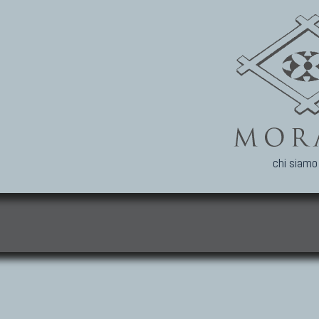
chi siamo
i