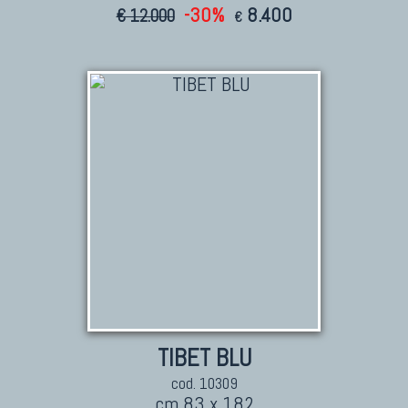
-30%
8.400
€ 12.000
€
TIBET BLU
cod. 10309
cm 83 x 182