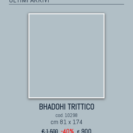
BHADOHI TRITTICO
cod. 10298
cm 81 x 174
-40%
900
€ 1.500
€