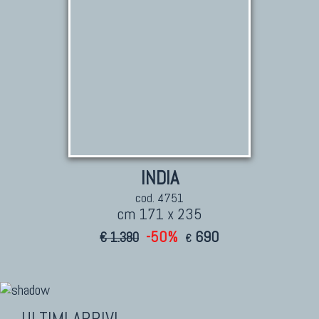
INDIA
cod. 4751
cm 171 x 235
-50%
690
€ 1.380
€
ULTIMI ARRIVI