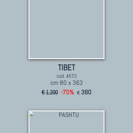
TIBET
cod. 4573
cm 80 x 363
-70%
360
€ 1.200
€