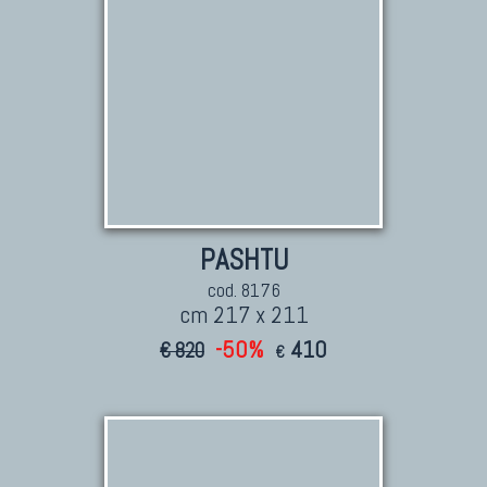
PASHTU
cod. 8176
cm 217 x 211
-50%
410
€ 820
€