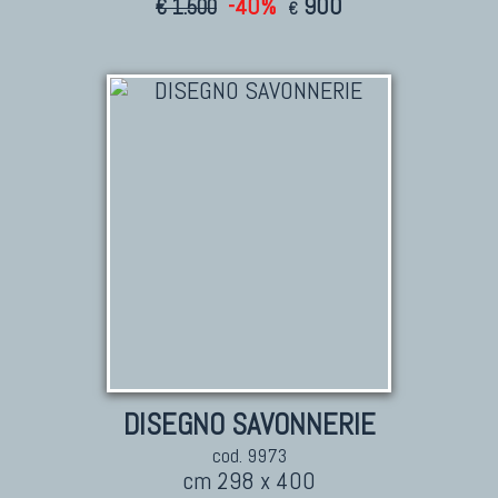
-40%
900
€ 1.500
€
DISEGNO SAVONNERIE
cod. 9973
cm 298 x 400