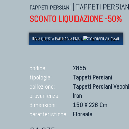
|
TAPPETI PERSIAN
TAPPETI PERSIANI
SCONTO LIQUIDAZIONE -50%
INVIA QUESTA PAGINA VIA EMAIL
codice:
7855
tipologia:
Tappeti Persiani
collezione:
Tappeti Persiani Vecch
provenienza:
Iran
dimensioni:
150 X 228 Cm
caratteristiche:
Floreale