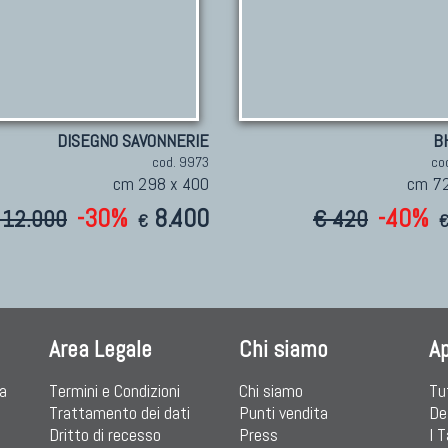
DISEGNO SAVONNERIE
B
cod. 9973
co
cm 298 x 400
cm 72
-30%
8.400
-40%
 12.000
€ 420
€
Area Legale
Chi siamo
A
ia
Termini e Condizioni
Chi siamo
Tu
Trattamento dei dati
Punti vendita
De
Dritto di recesso
Press
I 