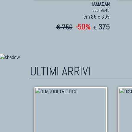
HAMADAN
cod. 9948
cm 86 x 395
-50%
375
€ 750
€
ULTIMI ARRIVI