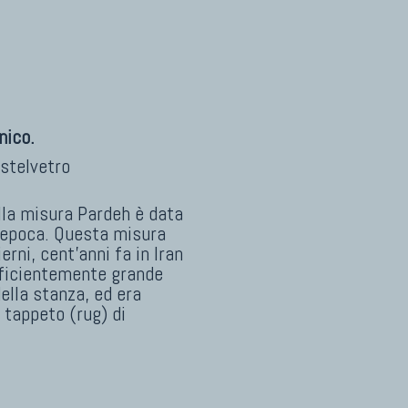
nico.
stelvetro
ella misura Pardeh è data
l'epoca. Questa misura
rni, cent'anni fa in Iran
fficientemente grande
ella stanza, ed era
 tappeto (rug) di