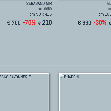
SERABAND MIR
G
cod. 9959
c
cm 99 x 416
cm 103
-70%
210
-30%
€ 700
€ 630
€