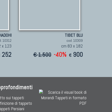
HADOHI
TIBET BLU
d. 10312
cod. 10309
 x 123
cm 83 x 182
252
-40%
900
€ 1.500
€
€
pprofondimenti
tto sui tappeti
finizione di tappeto
Tappeti Persiani