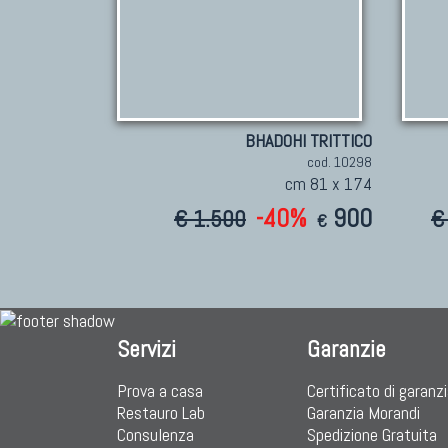
BHADOHI TRITTICO
cod. 10298
cm 81 x 174
-40%
900
€ 1.500
€
€
Servizi
Garanzie
Prova a casa
Certificato di garanz
Restauro Lab
Garanzia Morandi
Consulenza
Spedizione Gratuita