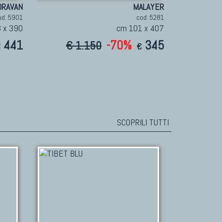
ORAVAN
MALAYER
od. 5901
cod. 5281
 x 390
cm 101 x 407
441
-70%
345
€ 1.150
€
€
SCOPRILI TUTTI