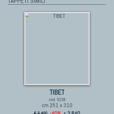
TAPPETI SIMILI
TIBET
cod. 9238
cm 251 x 310
-40%
3.840
€ 6.400