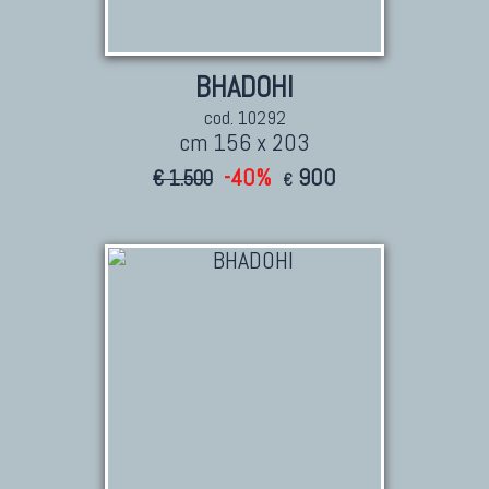
BHADOHI
cod. 10292
cm 156 x 203
-40%
900
€ 1.500
€