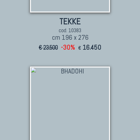
TEKKE
cod. 10383
cm 196 x 276
-30%
16.450
€ 23.500
€