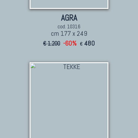
AGRA
cod. 10316
cm 177 x 249
-60%
480
€ 1.200
€