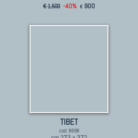
-40%
900
€ 1.500
€
TIBET
cod. 8698
cm 273 x 372