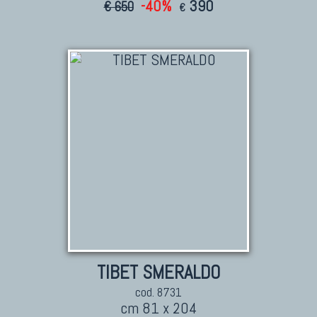
-40%
390
€ 650
€
TIBET SMERALDO
cod. 8731
cm 81 x 204