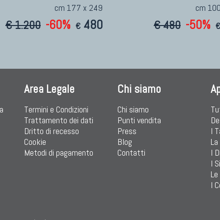
cm 177 x 249
cm 100
-60%
480
-50%
€ 1.200
€ 480
€
Area Legale
Chi siamo
A
ia
Termini e Condizioni
Chi siamo
Tu
Trattamento dei dati
Punti vendita
De
Dritto di recesso
Press
I 
Cookie
Blog
La
Metodi di pagamento
Contatti
I D
I S
Le
I C