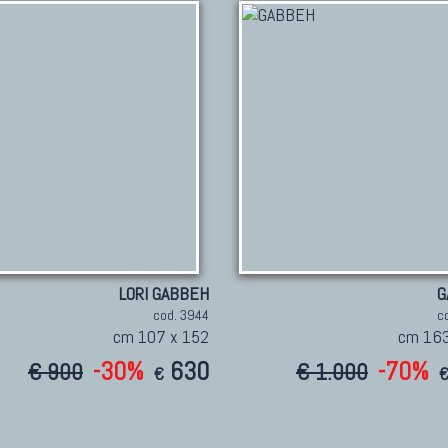
LORI GABBEH
G
cod. 3944
c
cm 107 x 152
cm 163
-30%
630
-70%
€ 900
€ 1.000
€