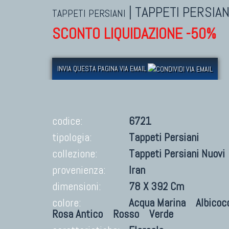
|
TAPPETI PERSIAN
TAPPETI PERSIANI
SCONTO LIQUIDAZIONE -50%
INVIA QUESTA PAGINA VIA EMAIL
codice:
6721
tipologia:
Tappeti Persiani
collezione:
Tappeti Persiani Nuovi
provenienza:
Iran
dimensioni:
78 X 392 Cm
colore:
Acqua Marina
Albicoc
Rosa Antico
Rosso
Verde