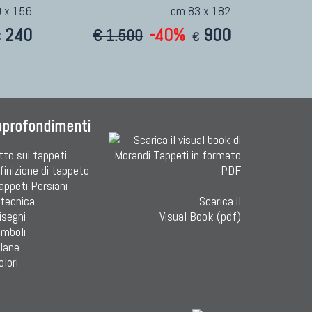
 x 156
cm 83 x 182
240
-40%
900
€ 1.500
€
€
pprofondimenti
tto sui tappeti
finizione di tappeto
Tappeti Persiani
 tecnica
Scarica il
isegni
Visual Book (pdf)
imboli
 lane
olori