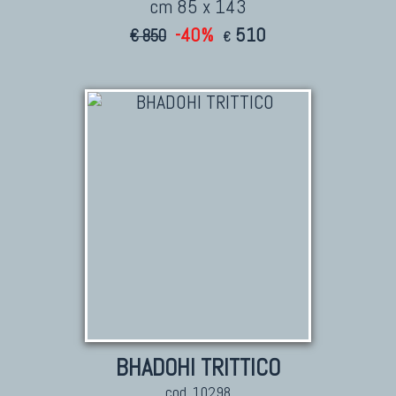
cm 85 x 143
-40%
510
€ 850
€
BHADOHI TRITTICO
cod. 10298