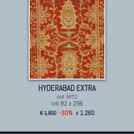
HYDERABAD EXTRA
cod. 5672
cm 82 x 296
-30%
1.260
€ 1.800
€