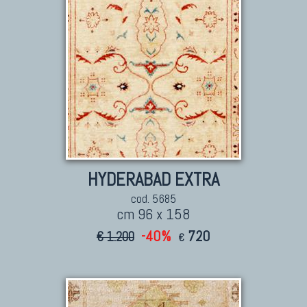
HYDERABAD EXTRA
cod. 5685
cm 96 x 158
-40%
720
€ 1.200
€