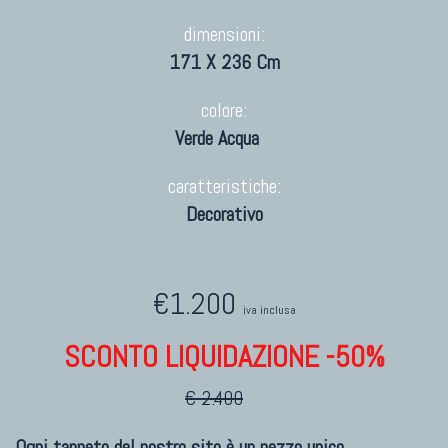
dimensioni:
171 X 236 Cm
colore:
Verde Acqua
caratteristiche:
Decorativo
€1.200
iva inclusa
SCONTO LIQUIDAZIONE -50%
€ 2.400
Ogni tappeto del nostro sito è un pezzo unico.