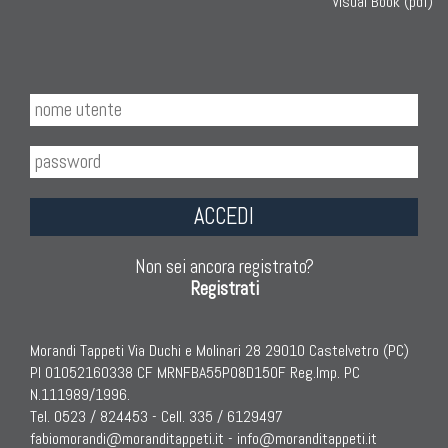
Visual Book (pdf)
ACCEDI
Non sei ancora registrato?
Registrati
Morandi Tappeti Via Duchi e Molinari 28 29010 Castelvetro (PC)
PI 01052160338 CF MRNFBA55P08D150F Reg.Imp. PC
N.111989/1996.
Tel. 0523 / 824453 - Cell. 335 / 6129497
fabiomorandi@moranditappeti.it
-
info@moranditappeti.it