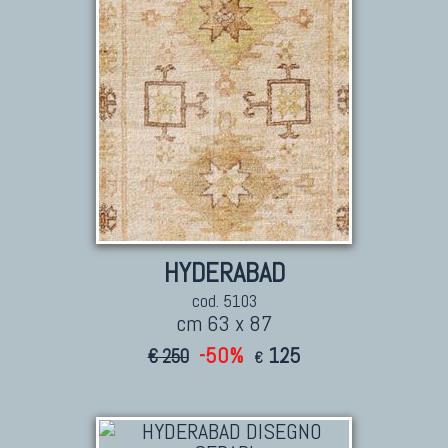
HYDERABAD
cod. 5103
cm 63 x 87
-50%
125
€ 250
€