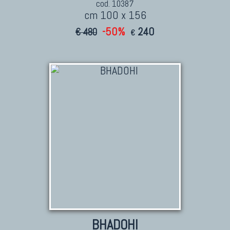
cod. 10387
cm 100 x 156
-50%
240
€ 480
€
BHADOHI