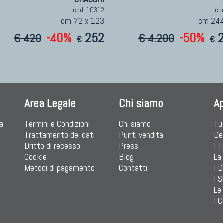
cod. 10312
co
cm 72 x 123
cm 244
-40%
252
-50%
€ 420
€ 4.200
€
€
Area Legale
Chi siamo
A
ia
Termini e Condizioni
Chi siamo
Tu
Trattamento dei dati
Punti vendita
De
Dritto di recesso
Press
I 
Cookie
Blog
La
Metodi di pagamento
Contatti
I D
I S
Le
I C