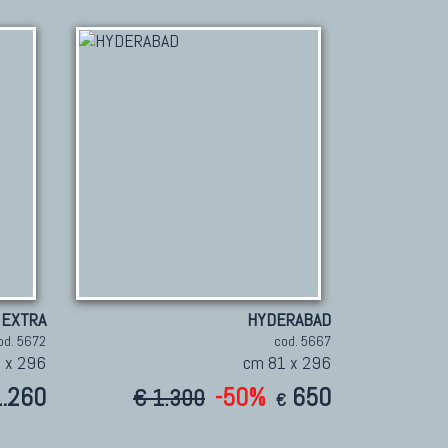
 EXTRA
HYDERABAD
od. 5672
cod. 5667
 x 296
cm 81 x 296
1.260
-50%
650
€ 1.300
€