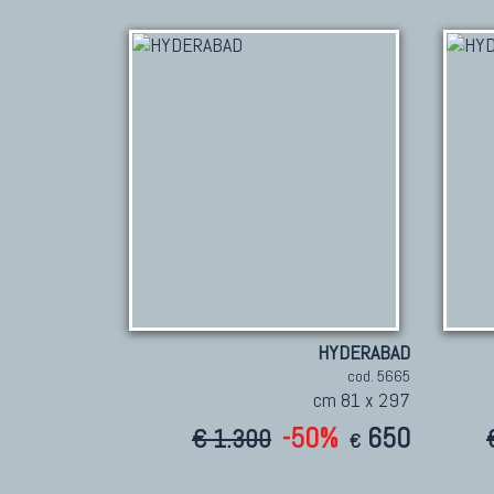
HYDERABAD
cod. 5665
cm 81 x 297
-50%
650
€ 1.300
€