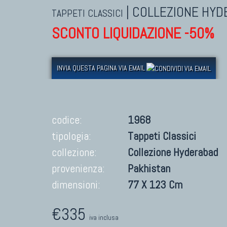
|
COLLEZIONE HYD
TAPPETI CLASSICI
SCONTO LIQUIDAZIONE -50%
INVIA QUESTA PAGINA VIA EMAIL
codice:
1968
tipologia:
Tappeti Classici
collezione:
Collezione Hyderabad
provenienza:
Pakhistan
dimensioni:
77 X 123 Cm
€335
iva inclusa