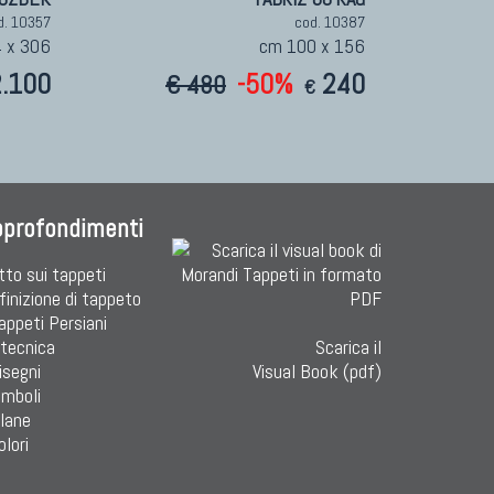
d. 10357
cod. 10387
 x 306
cm 100 x 156
2.100
-50%
240
€ 480
€
pprofondimenti
tto sui tappeti
finizione di tappeto
Tappeti Persiani
 tecnica
Scarica il
isegni
Visual Book (pdf)
imboli
 lane
olori