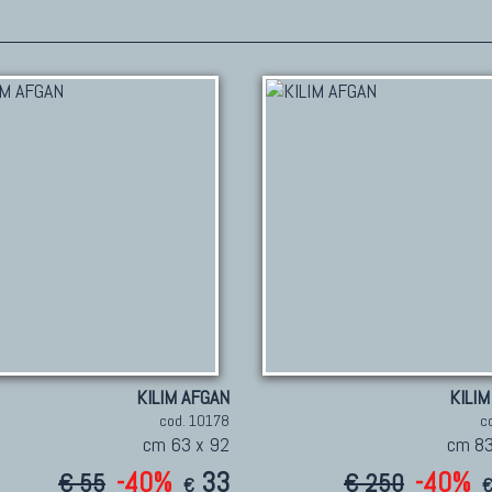
KILIM AFGAN
KILIM
cod. 10178
c
cm 63 x 92
cm 83
-40%
33
-40%
€ 55
€ 250
€