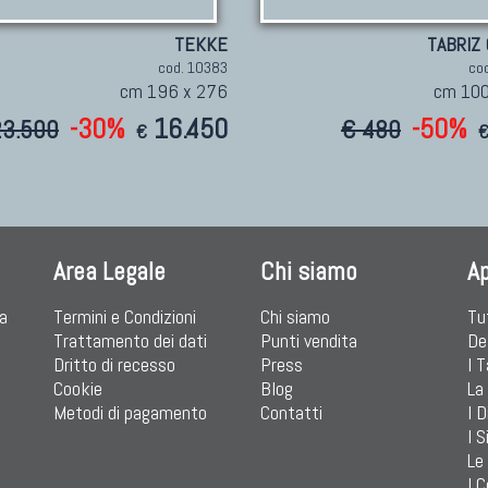
TEKKE
TABRIZ 
cod. 10383
co
cm 196 x 276
cm 100
-30%
16.450
-50%
23.500
€ 480
€
Area Legale
Chi siamo
A
ia
Termini e Condizioni
Chi siamo
Tu
Trattamento dei dati
Punti vendita
De
Dritto di recesso
Press
I 
Cookie
Blog
La
Metodi di pagamento
Contatti
I D
I S
Le
I C