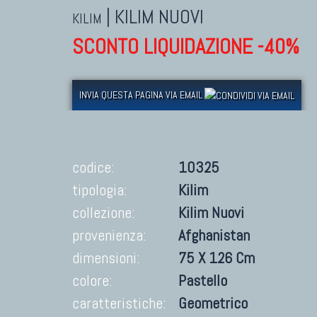
|
KILIM NUOVI
KILIM
SCONTO LIQUIDAZIONE -40%
INVIA QUESTA PAGINA VIA EMAIL
codice:
10325
tipologia:
Kilim
collezione:
Kilim Nuovi
provenienza:
Afghanistan
dimensioni:
75 X 126 Cm
colore:
Pastello
caratteristiche:
Geometrico