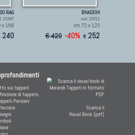
60 RAG
BHADOHI
d. 10387
cod. 10312
 x 156
cm 72 x 123
240
-40%
252
€ 420
€
€
pprofondimenti
tto sui tappeti
finizione di tappeto
Tappeti Persiani
 tecnica
Scarica il
isegni
Visual Book (pdf)
imboli
 lane
olori