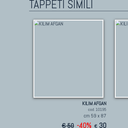
TAPPETI SIMILI
KILIM AFGAN
cod. 10195
cm 59 x 87
-40%
30
€ 50
€