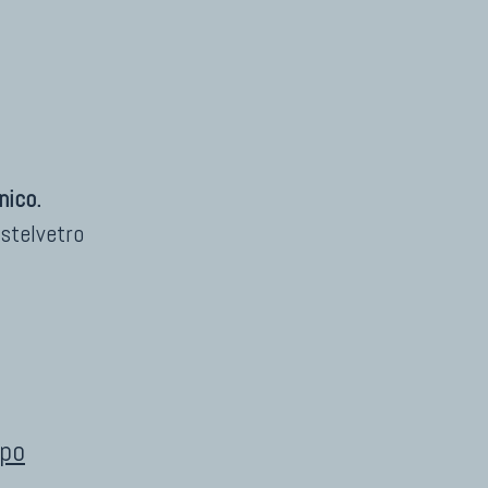
nico.
stelvetro
ipo