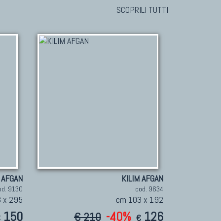
SCOPRILI TUTTI
 AFGAN
KILIM AFGAN
od. 9130
cod. 9634
 x 295
cm 103 x 192
150
-40%
126
€ 210
€
€