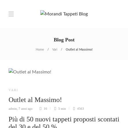
Blog Post
Home
Vari
Outlet al Massimo!
VARI
Outlet al Massimo!
admin
,
7 anni ago
16
5 min
4563
Più di 50 nuovi tappeti proposti scontati
del 30 e del 50 %