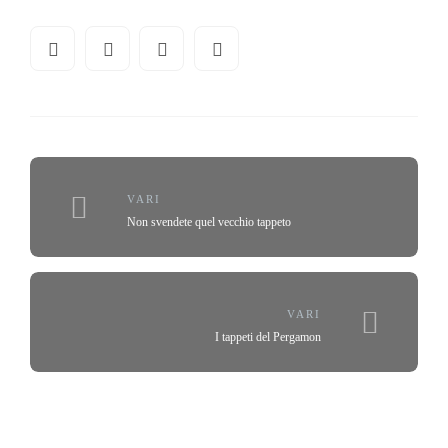
VARI
Non svendete quel vecchio tappeto
VARI
I tappeti del Pergamon