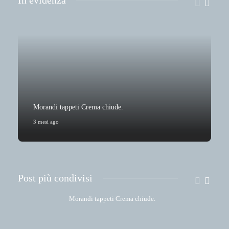
Morandi tappeti Crema chiude.
3 mesi ago
6
Post più condivisi
Morandi tappeti Crema chiude.