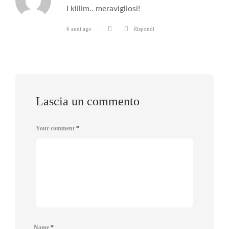
I klilim.. meravigliosi!
6 anni ago
Rispondi
Lascia un commento
Your comment
*
Name
*