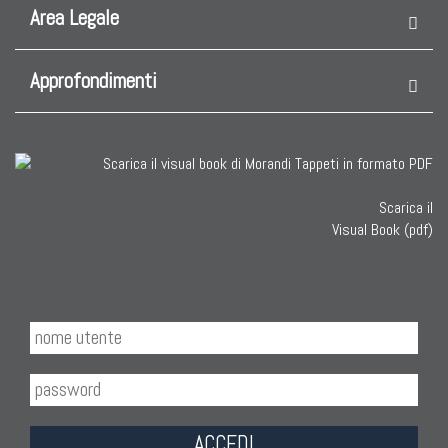
Collezione Agra
Area Legale
Collezione Zigler
Approfondimenti
Scarica il
Visual Book (pdf)
TAPPETI CAUCASICI
Tappeti Caucasici Antichi: Kazak
Tappeti Caucasici Antichi: Karabagh
Tappeti Caucasici Antichi : Shirvan
Tappeti Caucasici Vecchi E Nuovi
ACCEDI