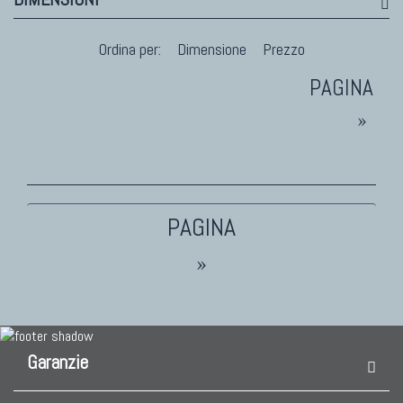
Fabio Morandi
Vito Catalano
Ordina per:
Dimensione
Prezzo
»
TAPPETI PERSIANI
Tappeti Persiani Antichi
Tappeti Persiani Vecchi
Tappeti Persiani Nuovi
Tappeti Persiani Moderni
»
TAPPETI CLASSICI
Collezione Hyderabad
Garanzie
Collezione Peshawar