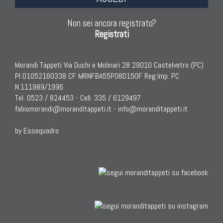
Non sei ancora registrato?
Registrati
Morandi Tappeti Via Duchi e Molinari 28 29010 Castelvetro (PC)
TAPPETI ANTICHI DA COLLEZIONE
PI 01052160338 CF MRNFBA55P08D150F Reg.Imp. PC
N.111989/1996.
Tappeti Anatolici Antichi
Tel. 0523 / 824453 - Cell. 335 / 6129497
Tappeti Cinesi Antichi
fabiomorandi@moranditappeti.it
-
info@moranditappeti.it
Tappeti Turcomanni Antichi
by Essequadro
Tappeti Agra Antichi E Antica Asia
KILIM
Kilim Vecchi E Antichi
Kilim Nuovi