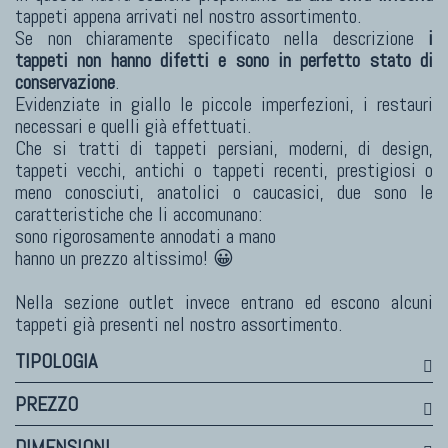
tappeti appena arrivati nel nostro assortimento.
TAPPETI MODERNI
Se non chiaramente specificato nella descrizione
i
tappeti non hanno difetti e sono in perfetto stato di
Tibet Contemporanei
conservazione
.
Himalayan
Evidenziate in giallo le piccole imperfezioni, i restauri
Bhadohi Moderni
necessari e quelli già effettuati.
Che si tratti di tappeti persiani, moderni, di design,
Kala Laie
tappeti vecchi, antichi o tappeti recenti, prestigiosi o
Reloaded
meno conosciuti, anatolici o caucasici, due sono le
Tappeti Moderni Collezione Morandi
caratteristiche che li accomunano:
sono rigorosamente annodati a mano
hanno un prezzo altissimo! 😀
Nella sezione outlet invece entrano ed escono alcuni
TAPPETI DI DESIGN D'ARTE
tappeti già presenti nel nostro assortimento.
Marco Nereo Rotelli
TIPOLOGIA
Daniela Marchetti
Chuk Palu
PREZZO
Giorgio Palù
DIMENSIONI