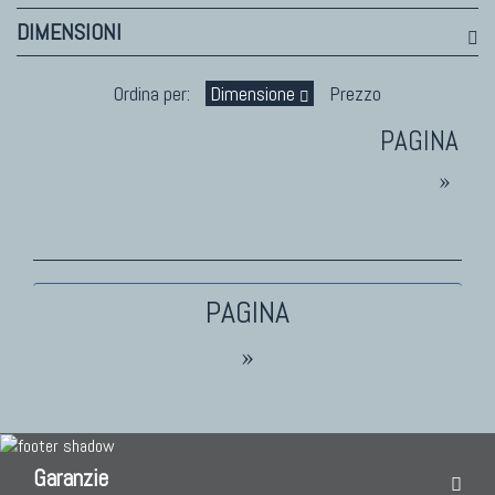
DIMENSIONI
TAPPETI PERSIANI
Tappeti Persiani Antichi
Ordina per:
Dimensione
Prezzo
Tappeti Persiani Vecchi
Tappeti Persiani Nuovi
»
Tappeti Persiani Moderni
TAPPETI CLASSICI
Collezione Hyderabad
»
Collezione Peshawar
Collezione Agra
Collezione Zigler
Garanzie