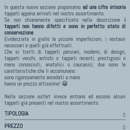
Himalayan
In questa nuova sezione proponiamo
ad una cifra irrisoria
Bhadohi Moderni
tappeti appena arrivati nel nostro assortimento.
Kala Laie
Se non chiaramente specificato nella descrizione
i
Reloaded
tappeti non hanno difetti e sono in perfetto stato di
conservazione
.
Tappeti Moderni Collezione Morandi
Evidenziate in giallo le piccole imperfezioni, i restauri
necessari e quelli già effettuati.
Che si tratti di tappeti persiani, moderni, di design,
tappeti vecchi, antichi o tappeti recenti, prestigiosi o
TAPPETI DI DESIGN D'ARTE
meno conosciuti, anatolici o caucasici, due sono le
caratteristiche che li accomunano:
Marco Nereo Rotelli
sono rigorosamente annodati a mano
Daniela Marchetti
hanno un prezzo altissimo! 😀
Chuk Palu
Nella sezione outlet invece entrano ed escono alcuni
Giorgio Palù
tappeti già presenti nel nostro assortimento.
Fabio Morandi
TIPOLOGIA
Vito Catalano
PREZZO