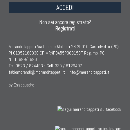
ACCEDI
KILIM
Kilim Vecchi E Antichi
Non sei ancora registrato?
Kilim Nuovi
Registrati
Nuovissimi Kilim India
Arazzi E Ricami
Morandi Tappeti Via Duchi e Molinari 28 29010 Castelvetro (PC)
PI 01052160338 CF MRNFBA55P08D150F Reg.Imp. PC
N.111989/1996.
Tel. 0523 / 824453 - Cell. 335 / 6129497
fabiomorandi@moranditappeti.it
-
info@moranditappeti.it
TAPPETI PER ARREDAMENTO
Tappeti Turchi Vecchi E Nuovi
by Essequadro
Tappeti Turcomanni Vecchi E Nuovi
Tappeti Ghazni
Tappeti Beluci
Tappeti Dal Mondo