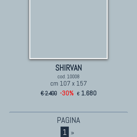
SHIRVAN
cod. 10008
cm 107 x 157
-30%
1.680
€ 2.400
€
1
»