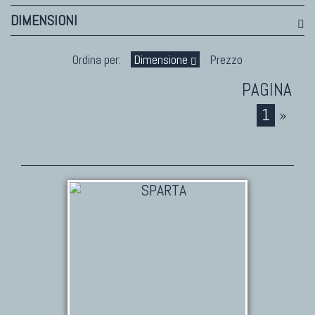
DIMENSIONI
TAPPETI PERSIANI
Tappeti Persiani Antichi
Ordina per:
Dimensione
Prezzo
Tappeti Persiani Vecchi
Tappeti Persiani Nuovi
1
»
Tappeti Persiani Moderni
TAPPETI CLASSICI
Collezione Hyderabad
Collezione Peshawar
Collezione Agra
Collezione Zigler