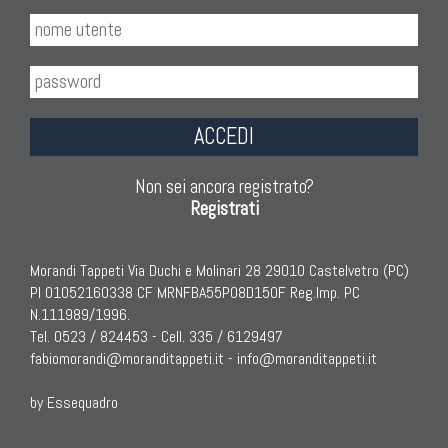
ACCEDI
Non sei ancora registrato?
Registrati
Morandi Tappeti Via Duchi e Molinari 28 29010 Castelvetro (PC)
PI 01052160338 CF MRNFBA55P08D150F Reg.Imp. PC
N.111989/1996.
Tel. 0523 / 824453 - Cell. 335 / 6129497
fabiomorandi@moranditappeti.it
-
info@moranditappeti.it
by Essequadro