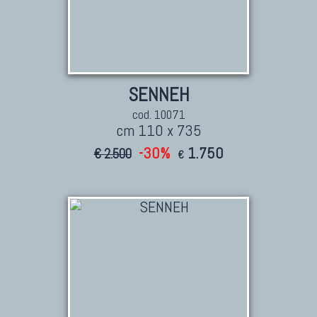
KILIM
Kilim Vecchi E Antichi
Kilim Nuovi
Nuovissimi Kilim India
SENNEH
Arazzi E Ricami
cod. 10071
cm 110 x 735
-30%
1.750
€ 2.500
€
TAPPETI PER ARREDAMENTO
Tappeti Turchi Vecchi E Nuovi
Tappeti Turcomanni Vecchi E Nuovi
Tappeti Ghazni
Tappeti Beluci
Tappeti Dal Mondo