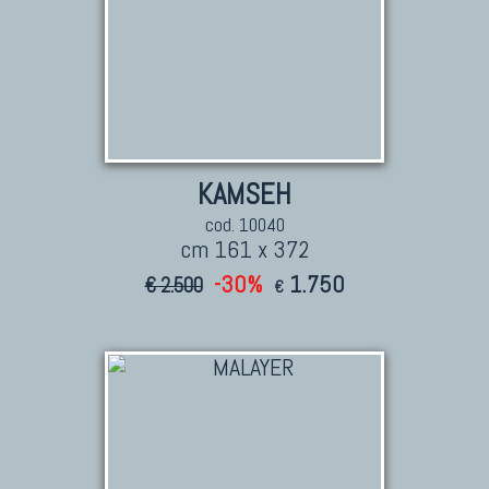
KAMSEH
cod. 10040
cm 161 x 372
-30%
1.750
€ 2.500
€