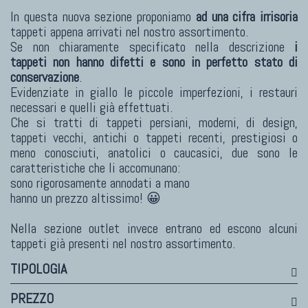
Himalayan
In questa nuova sezione proponiamo
ad una cifra irrisoria
Bhadohi Moderni
tappeti appena arrivati nel nostro assortimento.
Kala Laie
Se non chiaramente specificato nella descrizione
i
Reloaded
tappeti non hanno difetti e sono in perfetto stato di
conservazione
.
Tappeti Moderni Collezione Morandi
Evidenziate in giallo le piccole imperfezioni, i restauri
necessari e quelli già effettuati.
Che si tratti di tappeti persiani, moderni, di design,
tappeti vecchi, antichi o tappeti recenti, prestigiosi o
TAPPETI DI DESIGN D'ARTE
meno conosciuti, anatolici o caucasici, due sono le
caratteristiche che li accomunano:
Marco Nereo Rotelli
sono rigorosamente annodati a mano
Daniela Marchetti
hanno un prezzo altissimo! 😀
Chuk Palu
Nella sezione outlet invece entrano ed escono alcuni
Giorgio Palù
tappeti già presenti nel nostro assortimento.
Fabio Morandi
TIPOLOGIA
Vito Catalano
PREZZO