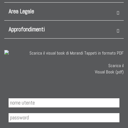
Nuovissimi Kilim India
Area Legale
Arazzi E Ricami
Approfondimenti
TAPPETI PER ARREDAMENTO
Tappeti Turchi Vecchi E Nuovi
Tappeti Turcomanni Vecchi E Nuovi
Scarica il
Tappeti Ghazni
Visual Book (pdf)
Tappeti Beluci
Tappeti Dal Mondo