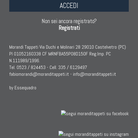
ACCEDI
Non sei ancora registrato?
Registrati
Morandi Tappeti Via Duchi e Molinari 28 29010 Castelvetro (PC)
PI 01052160338 CF MRNFBA55P08D150F Reg.Imp. PC
N.111989/1996.
Tel. 0523 / 824453 - Cell. 335 / 6129497
fabiomorandi@moranditappeti.it
-
info@moranditappeti.it
by Essequadro