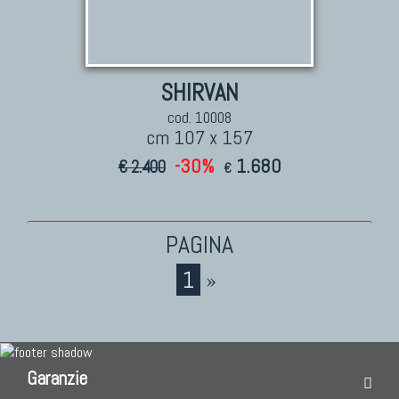
Tappeti Caucasici Antichi : Shirvan
Tappeti Caucasici Vecchi E Nuovi
SHIRVAN
cod. 10008
TAPPETI ANTICHI DA COLLEZIONE
cm 107 x 157
Tappeti Anatolici Antichi
-30%
1.680
€ 2.400
€
Tappeti Cinesi Antichi
Tappeti Turcomanni Antichi
Tappeti Agra Antichi E Antica Asia
1
»
KILIM
Kilim Vecchi E Antichi
Garanzie
Kilim Nuovi