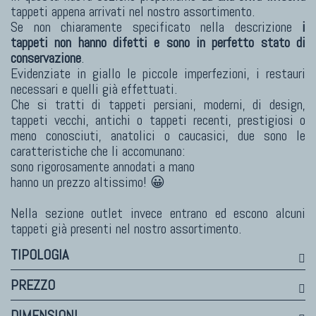
tappeti appena arrivati nel nostro assortimento.
TAPPETI MODERNI
Se non chiaramente specificato nella descrizione
i
tappeti non hanno difetti e sono in perfetto stato di
Tibet Contemporanei
conservazione
.
Himalayan
Evidenziate in giallo le piccole imperfezioni, i restauri
Bhadohi Moderni
necessari e quelli già effettuati.
Che si tratti di tappeti persiani, moderni, di design,
Kala Laie
tappeti vecchi, antichi o tappeti recenti, prestigiosi o
Reloaded
meno conosciuti, anatolici o caucasici, due sono le
Tappeti Moderni Collezione Morandi
caratteristiche che li accomunano:
sono rigorosamente annodati a mano
hanno un prezzo altissimo! 😀
Nella sezione outlet invece entrano ed escono alcuni
tappeti già presenti nel nostro assortimento.
TIPOLOGIA
PREZZO
TAPPETI DI DESIGN D'ARTE
DIMENSIONI