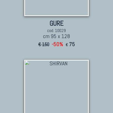
Tappeti Persiani Nuovi
Tappeti Persiani Moderni
GURE
cod. 10029
cm 95 x 128
TAPPETI CLASSICI
-50%
75
€ 150
€
Collezione Hyderabad
Collezione Peshawar
Collezione Agra
Collezione Zigler
TAPPETI CAUCASICI
Tappeti Caucasici Antichi: Kazak
Tappeti Caucasici Antichi: Karabagh