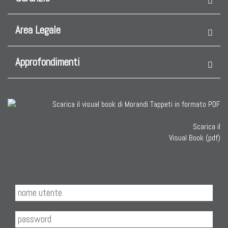
KILIM
Area Legale
Kilim Vecchi E Antichi
Kilim Nuovi
Approfondimenti
Nuovissimi Kilim India
Arazzi E Ricami
Scarica il
TAPPETI PER ARREDAMENTO
Visual Book (pdf)
Tappeti Turchi Vecchi E Nuovi
Tappeti Turcomanni Vecchi E Nuovi
Tappeti Ghazni
Tappeti Beluci
Tappeti Dal Mondo