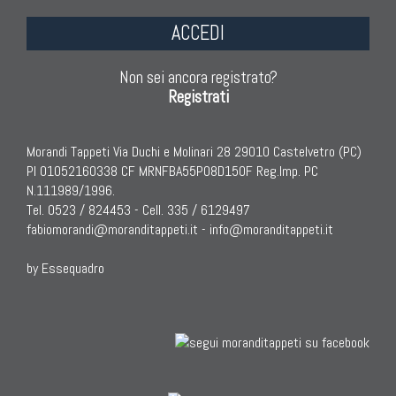
ACCEDI
Non sei ancora registrato?
Registrati
Morandi Tappeti Via Duchi e Molinari 28 29010 Castelvetro (PC)
PI 01052160338 CF MRNFBA55P08D150F Reg.Imp. PC
N.111989/1996.
Tel. 0523 / 824453 - Cell. 335 / 6129497
fabiomorandi@moranditappeti.it
-
info@moranditappeti.it
by Essequadro