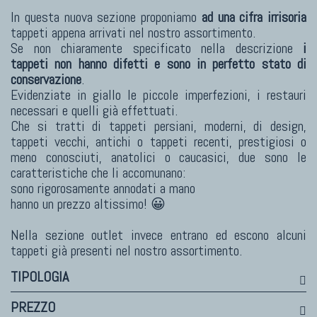
Himalayan
In questa nuova sezione proponiamo
ad una cifra irrisoria
Bhadohi Moderni
tappeti appena arrivati nel nostro assortimento.
Kala Laie
Se non chiaramente specificato nella descrizione
i
Reloaded
tappeti non hanno difetti e sono in perfetto stato di
conservazione
.
Tappeti Moderni Collezione Morandi
Evidenziate in giallo le piccole imperfezioni, i restauri
necessari e quelli già effettuati.
Che si tratti di tappeti persiani, moderni, di design,
tappeti vecchi, antichi o tappeti recenti, prestigiosi o
TAPPETI DI DESIGN D'ARTE
meno conosciuti, anatolici o caucasici, due sono le
caratteristiche che li accomunano:
Marco Nereo Rotelli
sono rigorosamente annodati a mano
Daniela Marchetti
hanno un prezzo altissimo! 😀
Chuk Palu
Nella sezione outlet invece entrano ed escono alcuni
Giorgio Palù
tappeti già presenti nel nostro assortimento.
Fabio Morandi
TIPOLOGIA
Vito Catalano
PREZZO