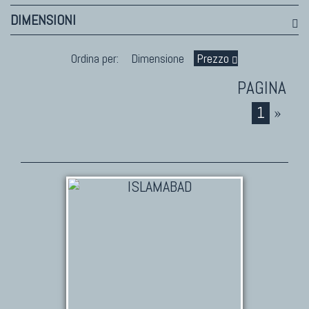
DIMENSIONI
TAPPETI PERSIANI
Tappeti Persiani Antichi
Ordina per:
Dimensione
Prezzo
Tappeti Persiani Vecchi
Tappeti Persiani Nuovi
1
»
Tappeti Persiani Moderni
TAPPETI CLASSICI
Collezione Hyderabad
Collezione Peshawar
Collezione Agra
Collezione Zigler