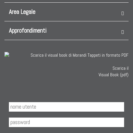
TAPPETI PER ARREDAMENTO
Area Legale
Tappeti Turchi Vecchi E Nuovi
Tappeti Turcomanni Vecchi E Nuovi
Approfondimenti
Tappeti Ghazni
Tappeti Beluci
Tappeti Dal Mondo
Scarica il
Visual Book (pdf)