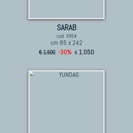
TAPPETI CLASSICI
Collezione Hyderabad
SARAB
Collezione Peshawar
Collezione Agra
cod. 9954
cm 85 x 242
Collezione Zigler
-30%
1.050
€ 1.500
€
TAPPETI CAUCASICI
Tappeti Caucasici Antichi: Kazak
Tappeti Caucasici Antichi: Karabagh
Tappeti Caucasici Antichi : Shirvan
Tappeti Caucasici Vecchi E Nuovi