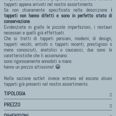
tappeti appena arrivati nel nostro assortimento.
TAPPETI MODERNI
Se non chiaramente specificato nella descrizione
i
tappeti non hanno difetti e sono in perfetto stato di
Tibet Contemporanei
conservazione
.
Himalayan
Evidenziate in giallo le piccole imperfezioni, i restauri
Bhadohi Moderni
necessari e quelli già effettuati.
Che si tratti di tappeti persiani, moderni, di design,
Kala Laie
tappeti vecchi, antichi o tappeti recenti, prestigiosi o
Reloaded
meno conosciuti, anatolici o caucasici, due sono le
Tappeti Moderni Collezione Morandi
caratteristiche che li accomunano:
sono rigorosamente annodati a mano
hanno un prezzo altissimo! 😀
Nella sezione outlet invece entrano ed escono alcuni
tappeti già presenti nel nostro assortimento.
TIPOLOGIA
PREZZO
TAPPETI DI DESIGN D'ARTE
DIMENSIONI