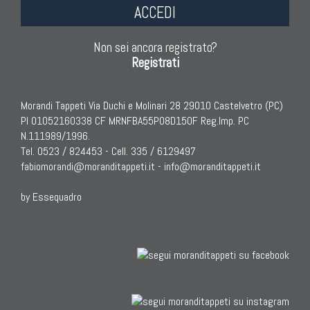
ACCEDI
Non sei ancora registrato?
Registrati
Morandi Tappeti Via Duchi e Molinari 28 29010 Castelvetro (PC)
PI 01052160338 CF MRNFBA55P08D150F Reg.Imp. PC
N.111989/1996.
Tel. 0523 / 824453 - Cell. 335 / 6129497
fabiomorandi@moranditappeti.it
-
info@moranditappeti.it
by Essequadro