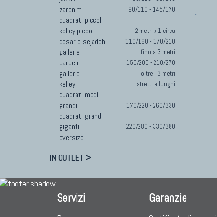
zaronim
90/110 - 145/170
quadrati piccoli
kelley piccoli
2 metri x 1 circa
dosar o sejadeh
110/160 - 170/210
gallerie
fino a 3 metri
pardeh
150/200 - 210/270
gallerie
oltre i 3 metri
kelley
stretti e lunghi
quadrati medi
grandi
170/220 - 260/330
quadrati grandi
giganti
220/280 - 330/380
oversize
IN OUTLET >
Servizi
Garanzie