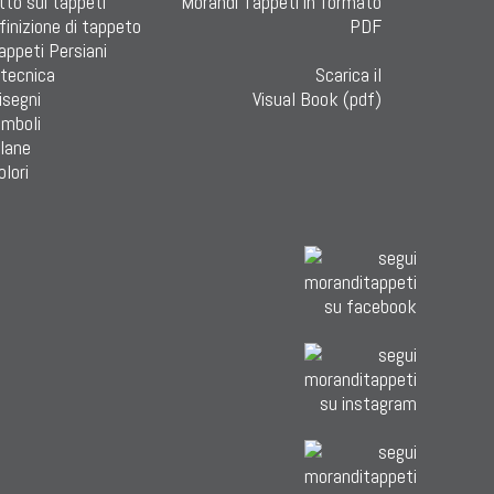
tto sui tappeti
finizione di tappeto
Tappeti Persiani
 tecnica
Scarica il
isegni
Visual Book (pdf)
imboli
 lane
olori