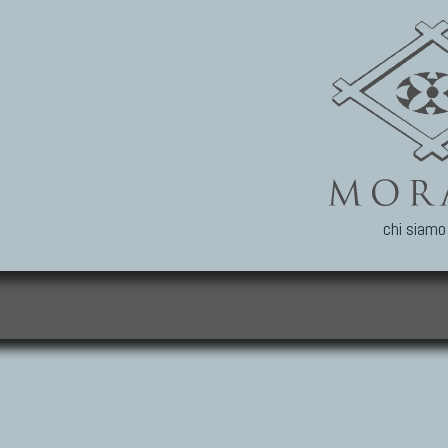
chi siamo
i