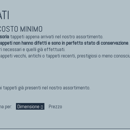
TI
I DI DESIGN D'ARTE
TAPPETI PERSIANI
o Nereo Rotelli
Tappeti Persiani Antichi
COSTO MINIMO
ela Marchetti
Tappeti Persiani Vecchi
 Palu
Tappeti Persiani Nuovi
isoria
tappeti appena arrivati nel nostro assortimento.
gio Palù
Tappeti Persiani Moderni
tappeti non hanno difetti e sono in perfetto stato di conservazione
.
ri necessari e quelli già effettuati.
o Morandi
 tappeti vecchi, antichi o tappeti recenti, prestigiosi o meno conosci
 Catalano
I ANTICHI DA COLLEZIONE
KILIM
i tappeti già presenti nel nostro assortimento.
eti Anatolici Antichi
Kilim Vecchi E Antichi
eti Cinesi Antichi
Kilim Nuovi
na per:
Dimensione
Prezzo
eti Turcomanni Antichi
Nuovissimi Kilim India
eti Agra Antichi E Antica Asia
Arazzi E Ricami