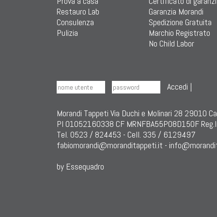
Prova a casa
Certificato di garanz
Restauro Lab
Garanzia Morandi
Consulenza
Spedizione Gratuita
Pulizia
Marchio Registrato
No Child Labor
Accedi
|
Morandi Tappeti Via Duchi e Molinari 28 29010 C
PI 01052160338 CF MRNFBA55P08D150F Reg.I
Tel. 0523 / 824453 - Cell. 335 / 6129497
fabiomorandi@moranditappeti.it
-
info@morandit
by Essequadro