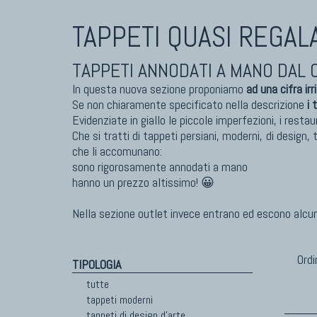
TAPPETI QUASI REGALA
TAPPETI MODERNI
TAPPET
Tibet Contemporanei
Marc
TAPPETI ANNODATI A MANO DAL 
Himalayan
Dani
Bhadohi Moderni
Chuk
In questa nuova sezione proponiamo
ad una cifra irr
Kala Laie
Gior
Se non chiaramente specificato nella descrizione
i 
Evidenziate in giallo le piccole imperfezioni, i restau
Reloaded
Fabi
Che si tratti di tappeti persiani, moderni, di design,
Tappeti Moderni Collezione Morandi
Vito
che li accomunano:
sono rigorosamente annodati a mano
hanno un prezzo altissimo! 😀
TAPPETI CAUCASICI
TAPPET
Nella sezione outlet invece entrano ed escono alcun
Tappeti Caucasici Antichi: Kazak
Tapp
Tappeti Caucasici Antichi: Karabagh
Tapp
Ordi
TIPOLOGIA
Tappeti Caucasici Antichi : Shirvan
Tapp
Tappeti Caucasici Vecchi E Nuovi
Tapp
tutte
tappeti moderni
tappeti di design d'arte