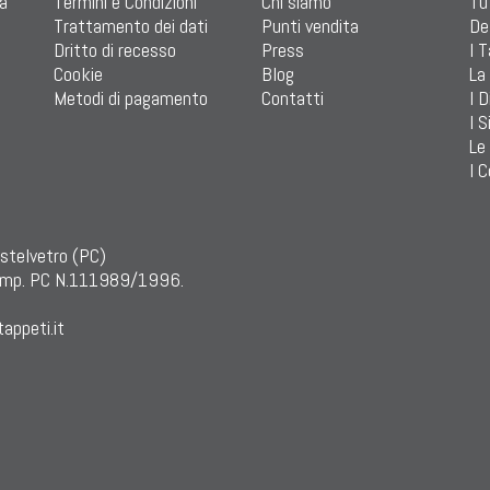
ia
Termini e Condizioni
Chi siamo
Tu
Trattamento dei dati
Punti vendita
De
Dritto di recesso
Press
I 
Cookie
Blog
La
Metodi di pagamento
Contatti
I D
I S
Le
I C
astelvetro (PC)
mp. PC N.111989/1996.
appeti.it