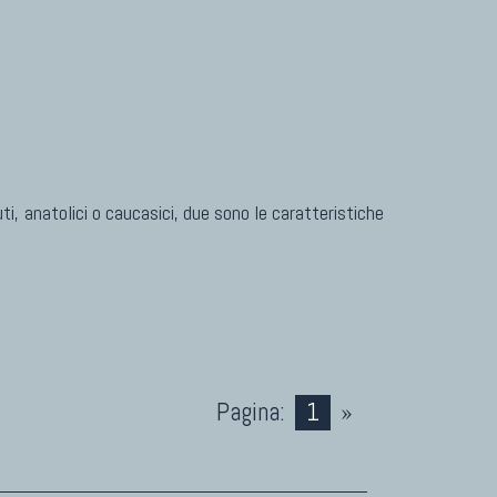
TAPPETI CLASSICI
Collezione Hyderabad
Collezione Peshawar
Collezione Agra
Collezione Zigler
uti, anatolici o caucasici, due sono le caratteristiche
TAPPETI PER ARREDAMENTO
Tappeti Turchi Vecchi E Nuovi
Tappeti Turcomanni Vecchi E Nuovi
Pagina:
1
»
Tappeti Ghazni
Tappeti Beluci
Tappeti Dal Mondo