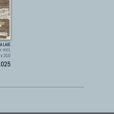
A LAIE
d. 9301
 x 310
.025