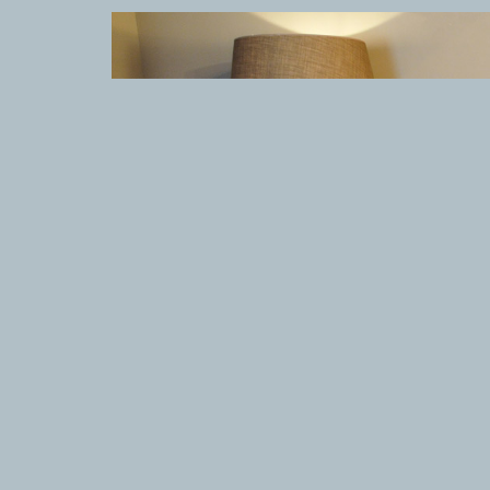
TAPPETI MODERNI
TAPPET
Tibet Contemporanei
Marc
Himalayan
Dani
Bhadohi Moderni
Chuk
Kala Laie
Gior
Reloaded
Fabi
Tappeti Moderni Collezione Morandi
Vito