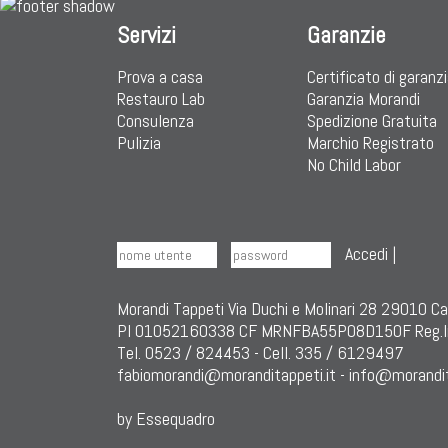
Servizi
Garanzie
Prova a casa
Certificato di garanz
Restauro Lab
Garanzia Morandi
Consulenza
Spedizione Gratuita
Pulizia
Marchio Registrato
No Child Labor
Accedi
|
Morandi Tappeti Via Duchi e Molinari 28 29010 C
PI 01052160338 CF MRNFBA55P08D150F Reg.I
Tel. 0523 / 824453 - Cell. 335 / 6129497
fabiomorandi@moranditappeti.it
-
info@morandit
by Essequadro