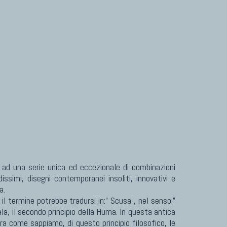
TAPPETI PER ARREDAMENTO
Tappeti Turchi Vecchi E Nuovi
Tappeti Turcomanni Vecchi E Nuovi
Tappeti Ghazni
Tappeti Beluci
Tappeti Dal Mondo
 ad una serie unica ed eccezionale di combinazioni
ssimi, disegni contemporanei insoliti, innovativi e
a.
l termine potrebbe tradursi in:” Scusa”, nel senso:”
ala, il secondo principio della Huma. In questa antica
Ora come sappiamo, di questo principio filosofico, le