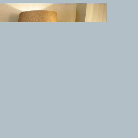
TAPPETI CLASSICI
Collezione Hyderabad
Collezione Peshawar
Collezione Agra
Collezione Zigler