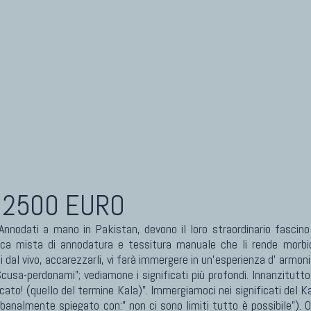
I ANTICHI DA COLLEZIONE
KILIM
eti Anatolici Antichi
Kilim Vecchi E Antichi
eti Cinesi Antichi
Kilim Nuovi
eti Turcomanni Antichi
Nuovissimi Kilim India
eti Agra Antichi E Antica Asia
Arazzi E Ricami
 2500 EURO
Annodati a mano in Pakistan, devono il loro straordinario fascino
ica mista di annodatura e tessitura manuale che li rende morbidi
i dal vivo, accarezzarli, vi farà immergere in un'esperienza d' armoni
usa-perdonami”; vediamone i significati più profondi. Innanzitutto i
icato! (quello del termine Kala)”. Immergiamoci nei significati del K
(banalmente spiegato con:” non ci sono limiti tutto è possibile”). 