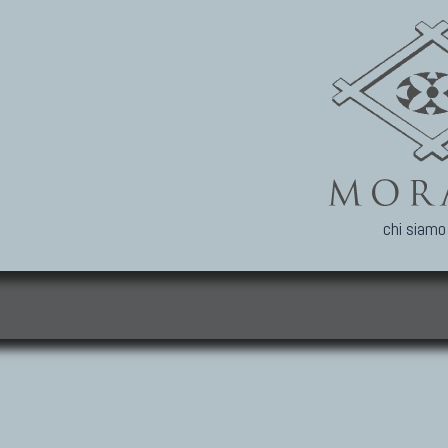
chi siamo
i