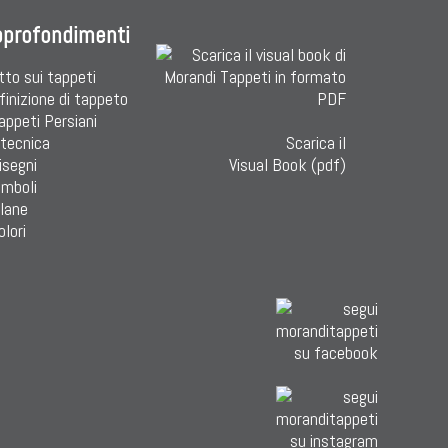
pprofondimenti
tto sui tappeti
finizione di tappeto
Tappeti Persiani
 tecnica
Scarica il
isegni
Visual Book (pdf)
imboli
 lane
olori