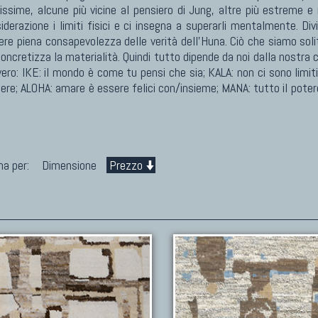
issime, alcune più vicine al pensiero di Jung, altre più estreme e
erazione i limiti fisici e ci insegna a superarli mentalmente. Div
re piena consapevolezza delle verità dell'Huna. Ciò che siamo solit
oncretizza la materialità. Quindi tutto dipende da noi dalla nostra 
vero: IKE: il mondo è come tu pensi che sia; KALA: non ci sono limiti,
e; ALOHA: amare è essere felici con/insieme; MANA: tutto il potere 
na per:
Dimensione
Prezzo