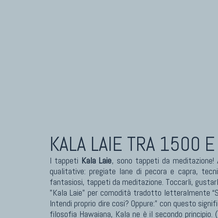
TAPPETI CAUCASICI
TAPPET
Tappeti Caucasici Antichi: Kazak
Tapp
Tappeti Caucasici Antichi: Karabagh
Tapp
Tappeti Caucasici Antichi : Shirvan
Tapp
Tappeti Caucasici Vecchi E Nuovi
Tapp
KALA LAIE
TRA 1500 E
I tappeti
Kala Laie
, sono tappeti da meditazione! 
qualitative: pregiate lane di pecora e capra, tecn
fantasiosi, tappeti da meditazione. Toccarli, gustarl
"Kala Laie" per comodità tradotto letteralmente “Sc
Intendi proprio dire cosi? Oppure:” con questo signif
filosofia Hawaiana, Kala ne è il secondo principio. 