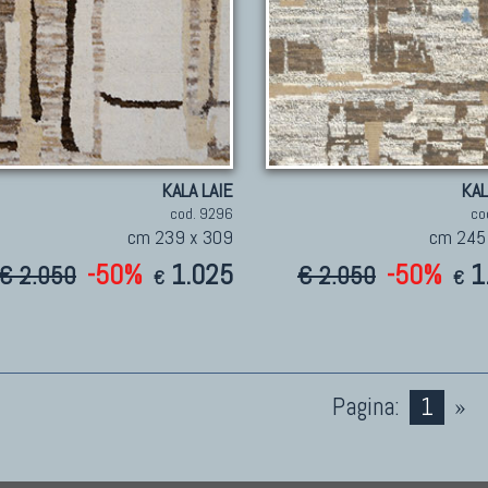
KALA LAIE
KAL
cod. 9296
co
cm 239 x 309
cm 245
-50%
1.025
-50%
1
€ 2.050
€ 2.050
€
€
Pagina:
1
»