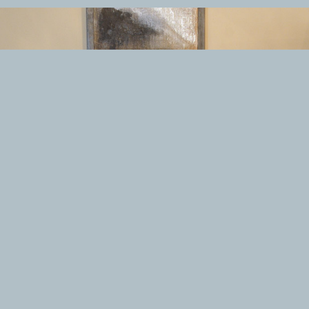
I DI DESIGN D'ARTE
TAPPETI PERSIANI
o Nereo Rotelli
Tappeti Persiani Antichi
ela Marchetti
Tappeti Persiani Vecchi
 Palu
Tappeti Persiani Nuovi
gio Palù
Tappeti Persiani Moderni
o Morandi
 Catalano