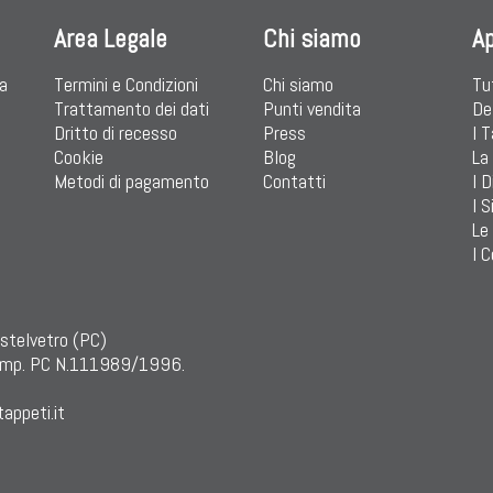
Area Legale
Chi siamo
A
ia
Termini e Condizioni
Chi siamo
Tu
Trattamento dei dati
Punti vendita
De
Dritto di recesso
Press
I 
Cookie
Blog
La
Metodi di pagamento
Contatti
I D
I S
Le
I C
astelvetro (PC)
mp. PC N.111989/1996.
appeti.it