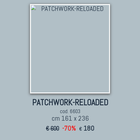
TAPPETI PERSIANI
Tappeti Persiani Antichi
Tappeti Persiani Vecchi
Tappeti Persiani Nuovi
Tappeti Persiani Moderni
TAPPETI CLASSICI
Collezione Hyderabad
PATCHWORK-RELOADED
Collezione Peshawar
Collezione Agra
cod. 6603
cm 161 x 236
Collezione Zigler
-70%
180
€ 600
€