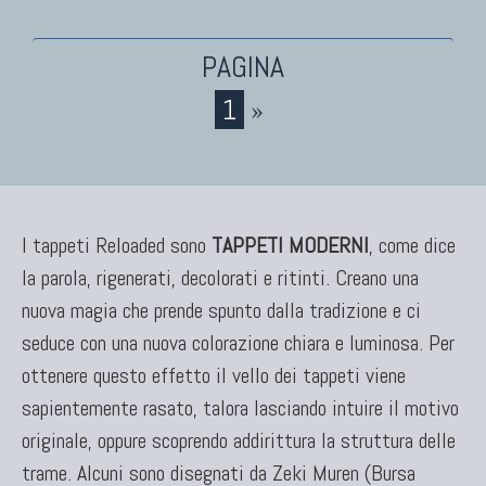
KILIM
Kilim Vecchi E Antichi
Kilim Nuovi
1
»
Nuovissimi Kilim India
Arazzi E Ricami
I tappeti Reloaded sono
TAPPETI MODERNI
, come dice
TAPPETI PER ARREDAMENTO
la parola, rigenerati, decolorati e ritinti. Creano una
Tappeti Turchi Vecchi E Nuovi
nuova magia che prende spunto dalla tradizione e ci
Tappeti Turcomanni Vecchi E Nuovi
seduce con una nuova colorazione chiara e luminosa. Per
Tappeti Ghazni
ottenere questo effetto il vello dei tappeti viene
Tappeti Beluci
sapientemente rasato, talora lasciando intuire il motivo
Tappeti Dal Mondo
originale, oppure scoprendo addirittura la struttura delle
trame. Alcuni sono disegnati da Zeki Muren (Bursa