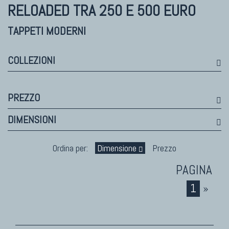
Himalayan
RELOADED
TRA 250 E 500 EURO
Bhadohi Moderni
Kala Laie
TAPPETI MODERNI
Reloaded
Tappeti Moderni Collezione Morandi
COLLEZIONI
PREZZO
TAPPETI DI DESIGN D'ARTE
DIMENSIONI
Marco Nereo Rotelli
Daniela Marchetti
Ordina per:
Dimensione
Prezzo
Chuk Palu
Giorgio Palù
Fabio Morandi
1
»
Vito Catalano