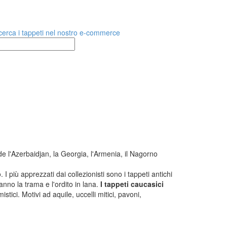
TAPPETI CLASSICI
Collezione Hyderabad
Collezione Peshawar
Collezione Agra
 l'Azerbaidjan, la Georgia, l'Armenia, il Nagorno
Collezione Zigler
 più apprezzati dai collezionisti sono i tappeti antichi
nno la trama e l'ordito in lana.
I tappeti caucasici
istici. Motivi ad aquile, uccelli mitici, pavoni,
TAPPETI PER ARREDAMENTO