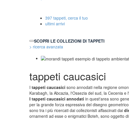
397 tappeti, cerca il tuo
ultimi arrivi
SCOPRI LE COLLEZIONI DI TAPPETI
> ricerca avanzata
TAPPETI MODERNI
TAPP
tappeti caucasici
Tibet Contemporanei
Marco
Himalayan
Danie
Bhadohi Moderni
Chuk
I
tappeti caucasici
sono annodati nella regione omonim
Kala Laie
Giorg
Karabagh, la Abcazia, l'Ossezia del sud, la Cecenia e l
Reloaded
Fabio
I tappeti caucasici annodati
in quest'area sono gen
Tappeti Moderni Collezione Morandi
Vito 
per la grande forza espressiva del disegno geometrico.
sono tra i più ricercati dai collezionisti affascinati dai
di
ornamenti ad esse o enigmatici Boteh, sono oggetto di 
TAPPETI CAUCASICI
TAPP