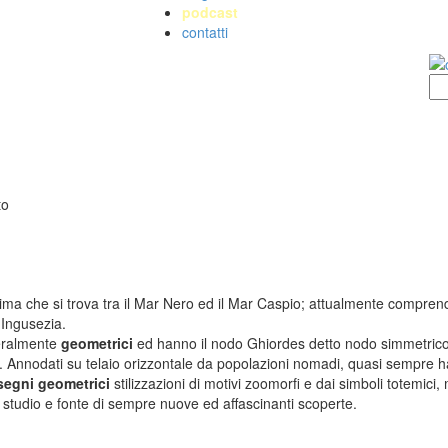
podcast
contatti
ETI DI DESIGN D'ARTE
TAPPETI PERSIANI
 Nereo Rotelli
Tappeti Persiani Antichi
la Marchetti
Tappeti Persiani Vecchi
 Palu
Tappeti Persiani Nuovi
a che si trova tra il Mar Nero ed il Mar Caspio; attualmente comprende
io Palù
Tappeti Persiani Moderni
'Ingusezia.
 Morandi
eralmente
geometrici
ed hanno il nodo Ghiordes detto nodo simmetrico. I
Catalano
 Annodati su telaio orizzontale da popolazioni nomadi, quasi sempre ha
segni geometrici
stilizzazioni di motivi zoomorfi e dai simboli totemici, m
studio e fonte di sempre nuove ed affascinanti scoperte.
ETI ANTICHI DA
KILIM