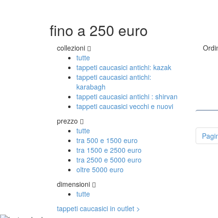
COLL
Tappeti Caucasici Antichi: Kazak
Tappeti Caucasici Antichi: Karabagh
Tappe
Tappeti Caucasici Antichi : Shirvan
fino a 250 euro
Tappe
Tappeti Caucasici Vecchi E Nuovi
Tappe
Tappe
collezioni
Ordi
tutte
tappeti caucasici antichi: kazak
tappeti caucasici antichi:
karabagh
tappeti caucasici antichi : shirvan
tappeti caucasici vecchi e nuovi
prezzo
tutte
Pagi
tra 500 e 1500 euro
tra 1500 e 2500 euro
tra 2500 e 5000 euro
oltre 5000 euro
dimensioni
tutte
tappeti caucasici in outlet >