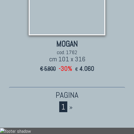
MOGAN
cod. 1762
cm 101 x 316
-30%
4.060
€ 5.800
€
1
»