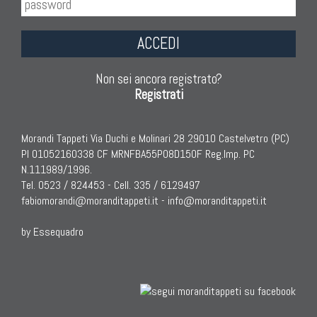
ACCEDI
Non sei ancora registrato?
Registrati
Morandi Tappeti Via Duchi e Molinari 28 29010 Castelvetro (PC)
PI 01052160338 CF MRNFBA55P08D150F Reg.Imp. PC
N.111989/1996.
Tel. 0523 / 824453 - Cell. 335 / 6129497
fabiomorandi@moranditappeti.it
-
info@moranditappeti.it
by Essequadro