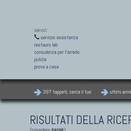
servizi:
servizio assistenza
restauro lab
consulenza per l'arredo
pulizia
prova a casa
397 tappeti, cerca il tuo
ultimi arriv
RISULTATI DELLA RICE
(considero
kazak
)