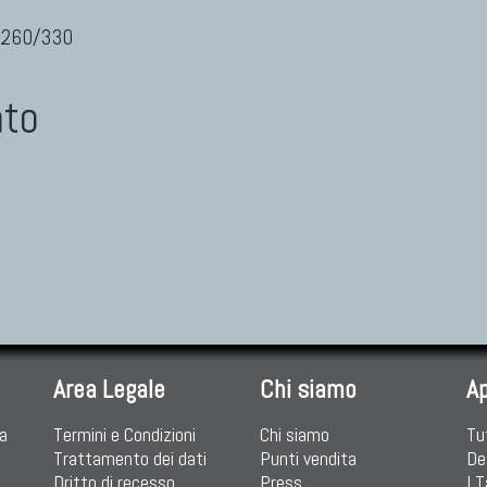
 260/330
ato
Area Legale
Chi siamo
A
ia
Termini e Condizioni
Chi siamo
Tu
Trattamento dei dati
Punti vendita
De
Dritto di recesso
Press
I 