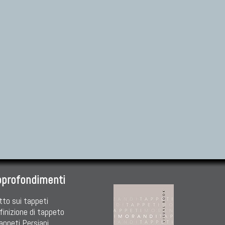
pprofondimenti
tto sui tappeti
finizione di tappeto
Tappeti Persiani