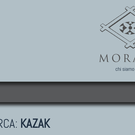
chi siamo
i
RCA:
KAZAK