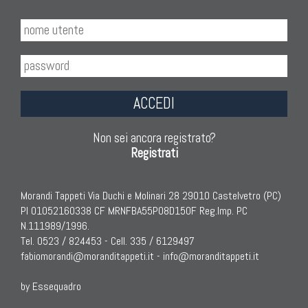
ACCEDI
Non sei ancora registrato?
Registrati
Morandi Tappeti Via Duchi e Molinari 28 29010 Castelvetro (PC)
PI 01052160338 CF MRNFBA55P08D150F Reg.Imp. PC
N.111989/1996.
Tel. 0523 / 824453 - Cell. 335 / 6129497
fabiomorandi@moranditappeti.it
-
info@moranditappeti.it
by Essequadro