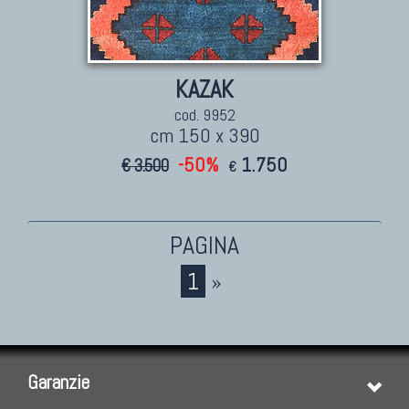
KAZAK
cod. 9952
cm 150 x 390
-50%
1.750
€ 3.500
€
1
»
Garanzie